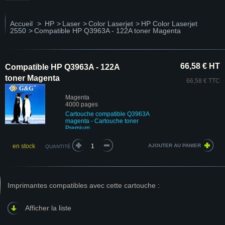
Accueil
>
HP
>
Laser
>
Color Laserjet
>
HP Color Laserjet
2550
>
Compatible HP Q3963A - 122A toner Magenta
66,58 € HT
Compatible HP Q3963A - 122A
toner Magenta
66,58 € TTC
Magenta
4000 pages
Cartouche compatible Q3963A
magenta
- Cartouche toner
Premium
en stock
QUANTITÉ
Imprimantes compatibles avec cette cartouche :
Afficher la liste