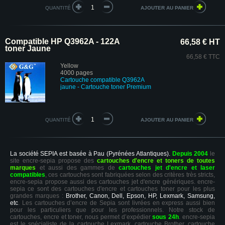
QUANTITÉ
Compatible HP Q3962A - 122A
66,58 € HT
toner Jaune
66,58 € TTC
Yellow
4000 pages
Cartouche compatible Q3962A
jaune
- Cartouche toner Premium
QUANTITÉ
La société SEPIA est basée à Pau (Pyrénées Atlantiques).
Depuis 2004
le
site encre-sepia propose des
cartouches d'encre et toners de toutes
marques
et aussi des gammes de
cartouches jet d'encre et laser
compatibles
, ces cartouches sont fabriquées selon des critères très stricts,
encre-sepia propose aussi des cartouches jet d'encre génériques. encre-
sepia ce sont des cartouches d'encre et cartouches toner pour les plus
grandes marques :
Brother, Canon, Dell, Epson, HP, Lexmark, Samsung,
etc
. Les cartouches d’encre de Sepia sont livrées en express aussi bien
pour les particuliers que pour les professionnels. Notre stock de
cartouches, encre et toner, nous permet d’expédier
sous 24h
. encre-sepia
est le spécialiste de la cartouche Lexmark, cartouche Brother, cartouche