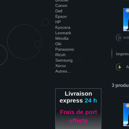
Brother
Canon
Dell
Epson
HP
Kyocera
Lexmark
Minolta
AJO
Oki
Panasonic
Imprim
Ricoh
Samsung
Xerox
A
Autres...
3 produ
Livraison
express
24 h
Frais de port
offerts