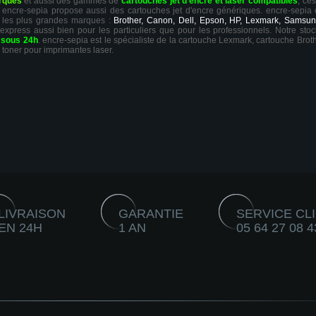
rques
et aussi des gammes de
cartouches jet d'encre et laser compatibles
, ce
ts, encre-sepia propose aussi des cartouches jet d'encre génériques. encre-sepia
 les plus grandes marques :
Brother, Canon, Dell, Epson, HP, Lexmark, Samsun
 express aussi bien pour les particuliers que pour les professionnels. Notre sto
r
sous 24h
. encre-sepia est le spécialiste de la cartouche Lexmark, cartouche Broth
 toner pour imprimantes laser.
LIVRAISON
GARANTIE
SERVICE CL
EN 24H
1 AN
05 64 27 08 4