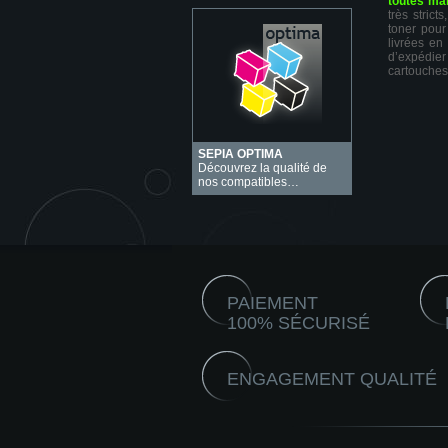
toutes ma
très stric
toner pour
livrées en
d’expédie
cartouches
SEPIA OPTIMA
Découvrez la qualité de
nos compatibles…
PAIEMENT
100% SÉCURISÉ
ENGAGEMENT QUALITÉ