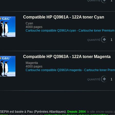
QUANTITÉ
Compatible HP Q3961A - 122A toner Cyan
Cyan
4000 pages
Cartouche compatible Q3961A cyan
- Cartouche toner Premium
QUANTITÉ
Compatible HP Q3963A - 122A toner Magenta
Magenta
4000 pages
Cartouche compatible Q3963A magenta
- Cartouche toner Pre
QUANTITÉ
 SEPIA est basée à Pau (Pyrénées Atlantiques).
Depuis 2004
le site encre-sepia