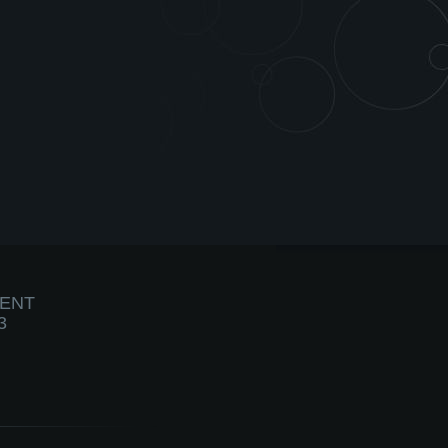
IENT
3