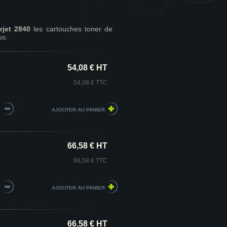
rjet 2840
les cartouches toner de
us:
54,08 € HT
54,08 € TTC
66,58 € HT
66,58 € TTC
66,58 € HT