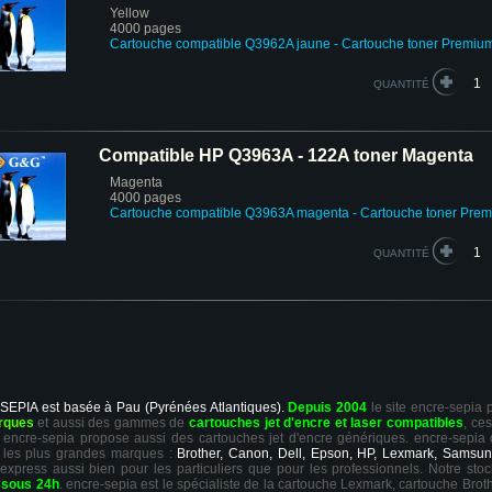
Yellow
4000 pages
Cartouche compatible Q3962A jaune
- Cartouche toner Premiu
QUANTITÉ
Compatible HP Q3963A - 122A toner Magenta
Magenta
4000 pages
Cartouche compatible Q3963A magenta
- Cartouche toner Pre
QUANTITÉ
 SEPIA est basée à Pau (Pyrénées Atlantiques).
Depuis 2004
le site encre-sepia
rques
et aussi des gammes de
cartouches jet d'encre et laser compatibles
, ce
ts, encre-sepia propose aussi des cartouches jet d'encre génériques. encre-sepia
 les plus grandes marques :
Brother, Canon, Dell, Epson, HP, Lexmark, Samsun
 express aussi bien pour les particuliers que pour les professionnels. Notre sto
r
sous 24h
. encre-sepia est le spécialiste de la cartouche Lexmark, cartouche Broth