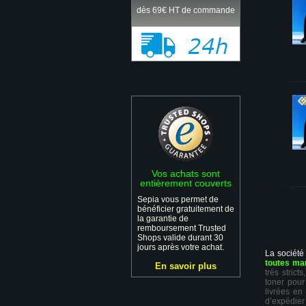
dès 69€ HT de commande
Vos achats sont
entièrement couverts
Sepia vous permet de
bénéficier gratuitement de
la garantie de
remboursement Trusted
Shops valide durant 30
jours après votre achat.
La société
toutes ma
En savoir plus
très stric
toner pour
livrées en
d’expédie