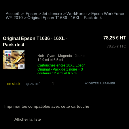
Accueil
>
Epson
>
Jet d'encre
>
WorkForce
>
Epson WorkForce
WF-2010
>
Original Epson T1636 - 16XL - Pack de 4
78,25 € HT
Original Epson T1636 - 16XL -
Pack de 4
78,25 € TTC
Noir - Cyan - Magenta - Jaune
12,9 ml et 6,5 ml
Cartouches encre 16XL Epson
Original - Pack de 1 noire + 3
couleurs 12,9 ml et 6,5 ml
en stock
QUANTITÉ
Imprimantes compatibles avec cette cartouche :
Afficher la liste