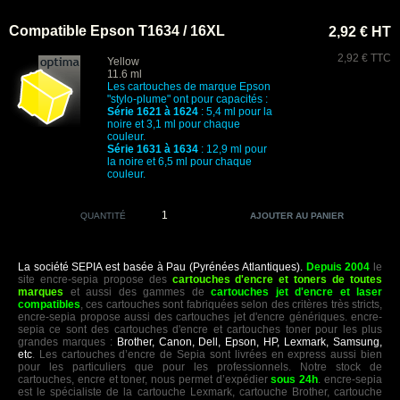
Compatible Epson T1634 / 16XL
2,92 € HT
2,92 € TTC
Yellow
11.6 ml
Les cartouches de marque Epson
"stylo-plume" ont pour capacités :
Série 1621 à 1624
: 5,4 ml pour la
noire et 3,1 ml pour chaque
couleur.
Série 1631 à 1634
: 12,9 ml pour
la noire et 6,5 ml pour chaque
couleur.
QUANTITÉ
La société SEPIA est basée à Pau (Pyrénées Atlantiques).
Depuis 2004
le
site encre-sepia propose des
cartouches d'encre et toners de toutes
marques
et aussi des gammes de
cartouches jet d'encre et laser
compatibles
, ces cartouches sont fabriquées selon des critères très stricts,
encre-sepia propose aussi des cartouches jet d'encre génériques. encre-
sepia ce sont des cartouches d'encre et cartouches toner pour les plus
grandes marques :
Brother, Canon, Dell, Epson, HP, Lexmark, Samsung,
etc
. Les cartouches d’encre de Sepia sont livrées en express aussi bien
pour les particuliers que pour les professionnels. Notre stock de
cartouches, encre et toner, nous permet d’expédier
sous 24h
. encre-sepia
est le spécialiste de la cartouche Lexmark, cartouche Brother, cartouche