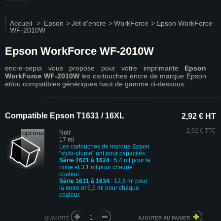
Accueil
>
Epson
>
Jet d'encre
>
WorkForce
>
Epson WorkForce
WF-2010W
Epson WorkForce WF-2010W
encre-sepia vous propose pour votre imprimante
Epson
WorkForce WF-2010W
les cartouches encre de marque Epson
et/ou compatibles génériques haut de gamme ci-dessous:
Compatible Epson T1631 / 16XL
2,92 € HT
2,92 € TTC
Noir
17 ml
Les cartouches de marque Epson
"stylo-plume" ont pour capacités :
Série 1621 à 1624
: 5,4 ml pour la
noire et 3,1 ml pour chaque
couleur.
Série 1631 à 1634
: 12,9 ml pour
la noire et 6,5 ml pour chaque
couleur.
QUANTITÉ