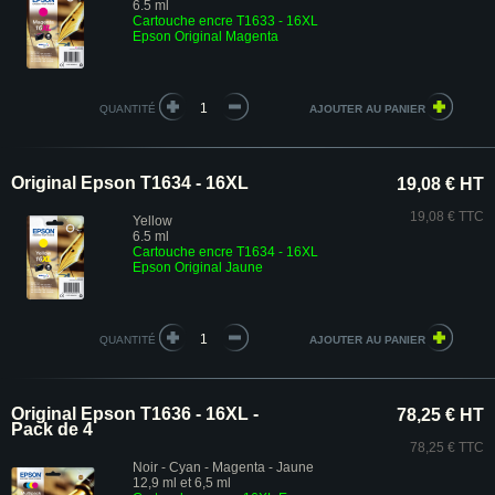
6.5 ml
Cartouche encre T1633 - 16XL
Epson Original Magenta
QUANTITÉ
Original Epson T1634 - 16XL
19,08 € HT
19,08 € TTC
Yellow
6.5 ml
Cartouche encre T1634 - 16XL
Epson Original Jaune
QUANTITÉ
Original Epson T1636 - 16XL -
78,25 € HT
Pack de 4
78,25 € TTC
Noir - Cyan - Magenta - Jaune
12,9 ml et 6,5 ml