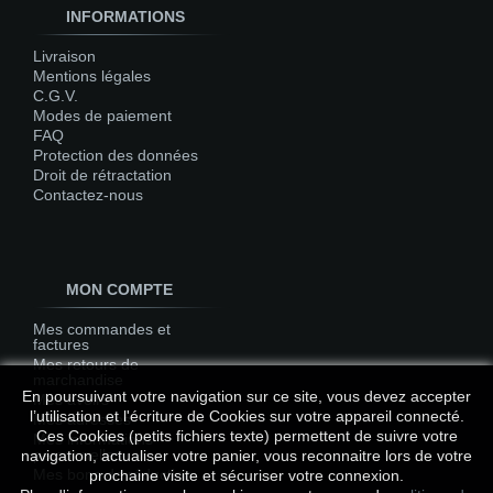
INFORMATIONS
Livraison
Mentions légales
C.G.V.
Modes de paiement
FAQ
Protection des données
Droit de rétractation
Contactez-nous
MON COMPTE
Mes commandes et
factures
Mes retours de
marchandise
En poursuivant votre navigation sur ce site, vous devez accepter
Mes avoirs
l’utilisation et l'écriture de Cookies sur votre appareil connecté.
Mes adresses
Ces Cookies (petits fichiers texte) permettent de suivre votre
Mes informations
personnelles
navigation, actualiser votre panier, vous reconnaitre lors de votre
Mes bons de réduction
prochaine visite et sécuriser votre connexion.