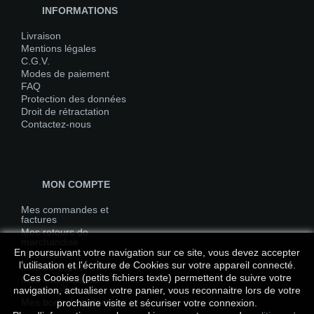
INFORMATIONS
Livraison
Mentions légales
C.G.V.
Modes de paiement
FAQ
Protection des données
Droit de rétractation
Contactez-nous
MON COMPTE
Mes commandes et
factures
Mes retours de
marchandise
En poursuivant votre navigation sur ce site, vous devez accepter
Mes avoirs
l’utilisation et l'écriture de Cookies sur votre appareil connecté.
Mes adresses
Ces Cookies (petits fichiers texte) permettent de suivre votre
Mes informations
personnelles
navigation, actualiser votre panier, vous reconnaitre lors de votre
Mes bons de réduction
prochaine visite et sécuriser votre connexion.