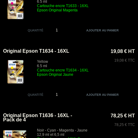
6.5 ml
Cartouche encre T1633 - 16XL
Epson Original Magenta
QUANTITÉ
Original Epson T1634 - 16XL
19,08 € HT
19,08 € TTC
Yellow
6.5 ml
Cartouche encre T1634 - 16XL
Epson Original Jaune
QUANTITÉ
Original Epson T1636 - 16XL -
78,25 € HT
Pack de 4
78,25 € TTC
Noir - Cyan - Magenta - Jaune
12,9 ml et 6,5 ml