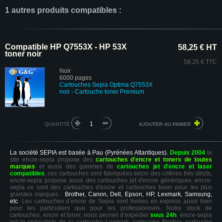
1 autres produits compatibles :
Compatible HP Q7553X - HP 53X
58,25 € HT
toner noir
58,25 € TTC
Noir
6000 pages
Cartouches Sepia Optima Q7553X
noir
- Cartouche toner Premium
QUANTITÉ
La société SEPIA est basée à Pau (Pyrénées Atlantiques).
Depuis 2004
le
site encre-sepia propose des
cartouches d'encre et toners de toutes
marques
et aussi des gammes de
cartouches jet d'encre et laser
compatibles
, ces cartouches sont fabriquées selon des critères très stricts,
encre-sepia propose aussi des cartouches jet d'encre génériques. encre-
sepia ce sont des cartouches d'encre et cartouches toner pour les plus
grandes marques :
Brother, Canon, Dell, Epson, HP, Lexmark, Samsung,
etc
. Les cartouches d’encre de Sepia sont livrées en express aussi bien
pour les particuliers que pour les professionnels. Notre stock de
cartouches, encre et toner, nous permet d’expédier
sous 24h
. encre-sepia