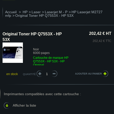
Accueil
>
HP
>
Laser
>
Laserjet M - P
>
HP Laserjet M2727
mfp
>
Original Toner HP Q7553X - HP 53X
202,42 € HT
Original Toner HP Q7553X - HP
53X
202,42 € TTC
Noir
6000 pages
Cartouche de marque HP
Q7553X - HP 53X - HP
Original
en stock
QUANTITÉ
Imprimantes compatibles avec cette cartouche :
Afficher la liste