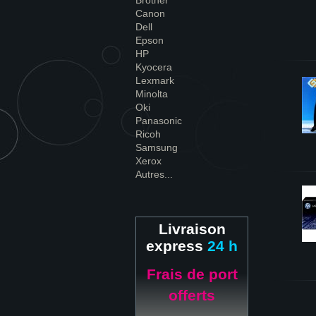
Brother
Canon
Dell
Epson
HP
Kyocera
Lexmark
Minolta
Oki
Panasonic
Ricoh
Samsung
Xerox
Autres...
Livraison
express
24 h
Frais de port
offerts