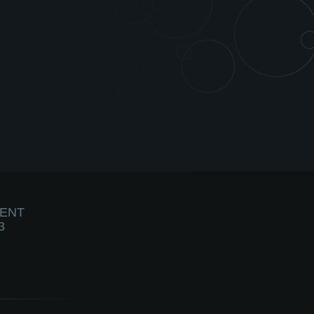
IENT
3