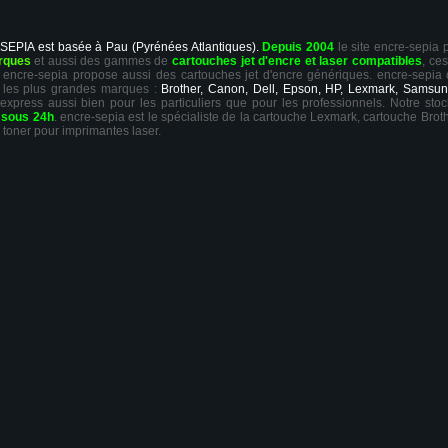
 SEPIA est basée à Pau (Pyrénées Atlantiques).
Depuis 2004
le site encre-sepia
rques
et aussi des gammes de
cartouches jet d'encre et laser compatibles
, ce
ts, encre-sepia propose aussi des cartouches jet d'encre génériques. encre-sepia
 les plus grandes marques :
Brother, Canon, Dell, Epson, HP, Lexmark, Samsun
 express aussi bien pour les particuliers que pour les professionnels. Notre sto
r
sous 24h
. encre-sepia est le spécialiste de la cartouche Lexmark, cartouche Broth
 toner pour imprimantes laser.