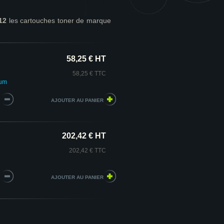
12
les cartouches toner de marque
58,25 € HT
58,25 € TTC
ium
202,42 € HT
202,42 € TTC