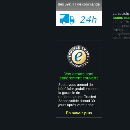
dès 69€ HT de commande
La société
toutes ma
très stric
toner pour
livrées en
d’expédie
cartouches
Vos achats sont
entièrement couverts
Sepia vous permet de
bénéficier gratuitement de
la garantie de
remboursement Trusted
Shops valide durant 30
jours après votre achat.
En savoir plus