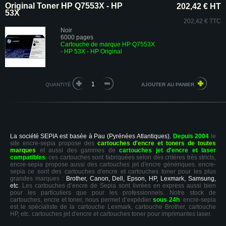
Original Toner HP Q7553X - HP
202,42 € HT
53X
202,42 € TTC
Noir
6000 pages
Cartouche de marque HP Q7553X
- HP 53X - HP Original
QUANTITÉ
La société SEPIA est basée à Pau (Pyrénées Atlantiques).
Depuis 2004
le
site encre-sepia propose des
cartouches d'encre et toners de toutes
marques
et aussi des gammes de
cartouches jet d'encre et laser
compatibles
, ces cartouches sont fabriquées selon des critères très stricts,
encre-sepia propose aussi des cartouches jet d'encre génériques. encre-
sepia ce sont des cartouches d'encre et cartouches toner pour les plus
grandes marques :
Brother, Canon, Dell, Epson, HP, Lexmark, Samsung,
etc
. Les cartouches d’encre de Sepia sont livrées en express aussi bien
pour les particuliers que pour les professionnels. Notre stock de
cartouches, encre et toner, nous permet d’expédier
sous 24h
. encre-sepia
est le spécialiste de la cartouche Lexmark, cartouche Brother, cartouche
HP, etc. cartouches jet d'encre et cartouches toner pour imprimantes laser.