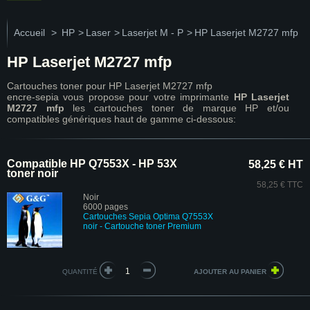
Accueil
>
HP
>
Laser
>
Laserjet M - P
>
HP Laserjet M2727 mfp
HP Laserjet M2727 mfp
Cartouches toner pour HP Laserjet M2727 mfp
encre-sepia vous propose pour votre imprimante
HP Laserjet
M2727 mfp
les cartouches toner de marque HP et/ou
compatibles génériques haut de gamme ci-dessous:
Compatible HP Q7553X - HP 53X
58,25 € HT
toner noir
58,25 € TTC
Noir
6000 pages
Cartouches Sepia Optima Q7553X
noir
- Cartouche toner Premium
QUANTITÉ