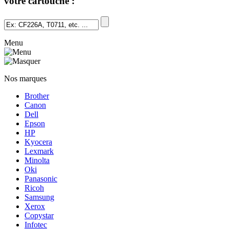
votre cartouche :
Menu
Nos marques
Brother
Canon
Dell
Epson
HP
Kyocera
Lexmark
Minolta
Oki
Panasonic
Ricoh
Samsung
Xerox
Copystar
Infotec