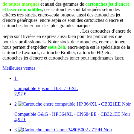
de toutes marques
et aussi des gammes de
cartouches jet d'encre
et laser compatibles
, ces cartouches sont fabriquées selon des
critères très stricts, encre-sepia propose aussi des cartouches jet
d'encre génériques. encre-sepia ce sont des cartouches d'encre et
cartouches toner pour les plus grandes marques :
Brother, Canon,
Dell, Epson, HP, Lexmark, Samsung, etc
. Les cartouches d’encre de
Sepia sont livrées en express aussi bien pour les particuliers que
pour les professionnels. Notre stock de cartouches, encre et toner,
nous permet d’expédier
sous 24h
. encre-sepia est le spécialiste de la
cartouche Lexmark, cartouche Brother, cartouche HP, etc.
cartouches jet d'encre et cartouches toner pour imprimantes laser.
Meilleures ventes
1
Compatible Epson T1631 / 16XL
2,92 €
2
Compatible G&G - HP 364XL - CN684EE - CB321EE Noir
4,92 €
3