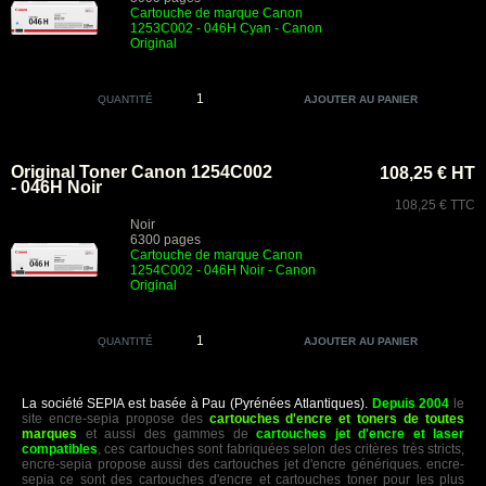
Cartouche de marque Canon
1253C002 - 046H Cyan - Canon
Original
QUANTITÉ
Original Toner Canon 1254C002
108,25 € HT
- 046H Noir
108,25 € TTC
Noir
6300 pages
Cartouche de marque Canon
1254C002 - 046H Noir - Canon
Original
QUANTITÉ
La société SEPIA est basée à Pau (Pyrénées Atlantiques).
Depuis 2004
le
site encre-sepia propose des
cartouches d'encre et toners de toutes
marques
et aussi des gammes de
cartouches jet d'encre et laser
compatibles
, ces cartouches sont fabriquées selon des critères très stricts,
encre-sepia propose aussi des cartouches jet d'encre génériques. encre-
sepia ce sont des cartouches d'encre et cartouches toner pour les plus