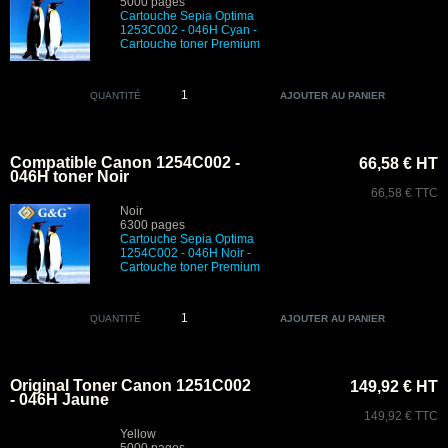
5000 pages
Cartouche Sepia Optima
1253C002 - 046H Cyan -
Cartouche toner Premium
QUANTITÉ
Compatible Canon 1254C002 -
66,58 € HT
046H toner Noir
66,58 € TTC
Noir
6300 pages
Cartouche Sepia Optima
1254C002 - 046H Noir -
Cartouche toner Premium
QUANTITÉ
Original Toner Canon 1251C002
149,92 € HT
- 046H Jaune
149,92 € TTC
Yellow