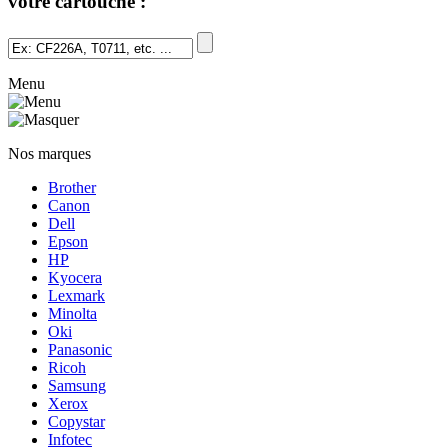
votre cartouche :
Menu
Nos marques
Brother
Canon
Dell
Epson
HP
Kyocera
Lexmark
Minolta
Oki
Panasonic
Ricoh
Samsung
Xerox
Copystar
Infotec