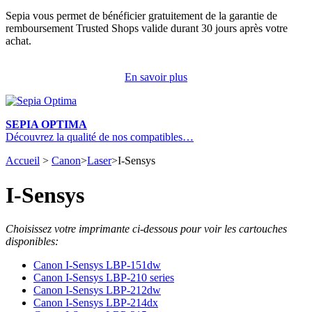
Sepia vous permet de bénéficier gratuitement de la garantie de
remboursement Trusted Shops valide durant 30 jours après votre
achat.
En savoir plus
SEPIA OPTIMA
Découvrez la qualité de nos compatibles…
Accueil
>
Canon
>
Laser
>
I-Sensys
I-Sensys
Choisissez votre imprimante ci-dessous pour voir les cartouches
disponibles:
Canon I-Sensys LBP-151dw
Canon I-Sensys LBP-210 series
Canon I-Sensys LBP-212dw
Canon I-Sensys LBP-214dx