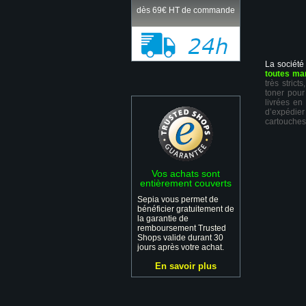
dès 69€ HT de commande
La société
toutes ma
très stric
toner pour
livrées en
d’expédie
cartouches
Vos achats sont
entièrement couverts
Sepia vous permet de
bénéficier gratuitement de
la garantie de
remboursement Trusted
Shops valide durant 30
jours après votre achat.
En savoir plus