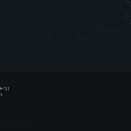
IENT
3