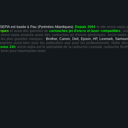
 SEPIA est basée à Pau (Pyrénées Atlantiques).
Depuis 2004
le site encre-sepia
rques
et aussi des gammes de
cartouches jet d'encre et laser compatibles
, ce
ts, encre-sepia propose aussi des cartouches jet d'encre génériques. encre-sepia
 les plus grandes marques :
Brother, Canon, Dell, Epson, HP, Lexmark, Samsun
 express aussi bien pour les particuliers que pour les professionnels. Notre sto
r
sous 24h
. encre-sepia est le spécialiste de la cartouche Lexmark, cartouche Broth
 toner pour imprimantes laser.