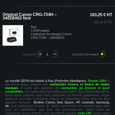
Original Canon CRG-724H –
183,25 € HT
3482B002 Noir
183,25 € TTC
Noir
12500 pages
Cartouche de marque Canon
CRG-724H – 3482B002
QUANTITÉ
La société SEPIA est basée à Pau (Pyrénées Atlantiques).
Depuis 2004
le
site encre-sepia propose des
cartouches d'encre et toners de toutes
marques
et aussi des gammes de
cartouches jet d'encre et laser
compatibles
, ces cartouches sont fabriquées selon des critères très stricts,
encre-sepia propose aussi des cartouches jet d'encre génériques. encre-
sepia ce sont des cartouches d'encre et cartouches toner pour les plus
grandes marques :
Brother, Canon, Dell, Epson, HP, Lexmark, Samsung,
etc
. Les cartouches d’encre de Sepia sont livrées en express aussi bien
pour les particuliers que pour les professionnels. Notre stock de
cartouches, encre et toner, nous permet d’expédier
sous 24h
. encre-sepia