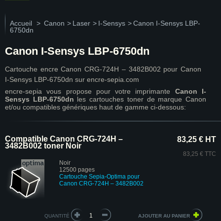
Accueil
>
Canon
>
Laser
>
I-Sensys
>
Canon I-Sensys LBP-
6750dn
Canon I-Sensys LBP-6750dn
Cartouche encre Canon CRG-724H – 3482B002 pour Canon
I-Sensys LBP-6750dn sur encre-sepia.com
encre-sepia vous propose pour votre imprimante
Canon I-
Sensys LBP-6750dn
les cartouches toner de marque Canon
et/ou compatibles génériques haut de gamme ci-dessous:
Compatible Canon CRG-724H –
83,25 € HT
3482B002 toner Noir
83,25 € TTC
Noir
12500 pages
Cartouche Sepia-Optima pour
Canon CRG-724H – 3482B002
QUANTITÉ