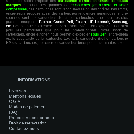
site encre-sepia propose des
cartouches d'encre et toners de toutes
marques
et aussi des gammes de
cartouches jet d'encre et laser
compatibles
, ces cartouches sont fabriquées selon des critères très stricts,
encre-sepia propose aussi des cartouches jet d'encre génériques. encre-
sepia ce sont des cartouches d'encre et cartouches toner pour les plus
grandes marques :
Brother, Canon, Dell, Epson, HP, Lexmark, Samsung,
etc
. Les cartouches d’encre de Sepia sont livrées en express aussi bien
pour les particuliers que pour les professionnels. Notre stock de
cartouches, encre et toner, nous permet d’expédier
sous 24h
. encre-sepia
est le spécialiste de la cartouche Lexmark, cartouche Brother, cartouche
HP, etc. cartouches jet d'encre et cartouches toner pour imprimantes laser.
INFORMATIONS
Livraison
Mentions légales
C.G.V.
Modes de paiement
FAQ
Protection des données
Droit de rétractation
Contactez-nous