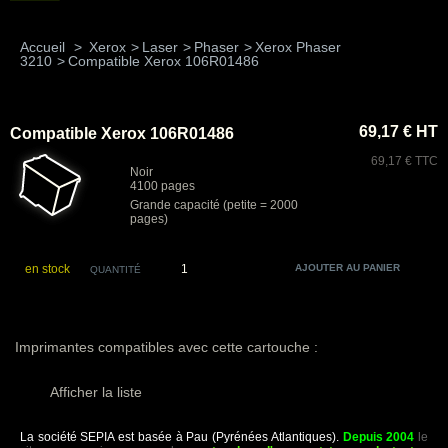
Accueil
>
Xerox
>
Laser
>
Phaser
>
Xerox Phaser
3210
>
Compatible Xerox 106R01486
69,17 € HT
Compatible Xerox 106R01486
69,17 € TTC
Noir
4100 pages
Grande capacité (petite = 2000
pages)
en stock
QUANTITÉ
Imprimantes compatibles avec cette cartouche :
Afficher la liste
La société SEPIA est basée à Pau (Pyrénées Atlantiques).
Depuis 2004
le