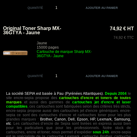
QUANTITÉ
Original Toner Sharp MX-
74,92 € HT
36GTYA - Jaune
74,92 € TTC
Jaune
15000 pages
Cartouche de marque Sharp MX-
36GTYA - Jaune
QUANTITÉ
La société SEPIA est basée à Pau (Pyrénées Atlantiques).
Depuis 2004
le
site encre-sepia propose des
cartouches d'encre et toners de toutes
marques
et aussi des gammes de
cartouches jet d'encre et laser
compatibles
, ces cartouches sont fabriquées selon des critères très stricts,
encre-sepia propose aussi des cartouches jet d'encre génériques. encre-
sepia ce sont des cartouches d'encre et cartouches toner pour les plus
grandes marques :
Brother, Canon, Dell, Epson, HP, Lexmark, Samsung,
etc
. Les cartouches d’encre de Sepia sont livrées en express aussi bien
pour les particuliers que pour les professionnels. Notre stock de
cartouches, encre et toner, nous permet d’expédier
sous 24h
. encre-sepia
est le spécialiste de la cartouche Lexmark, cartouche Brother, cartouche