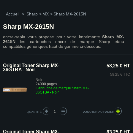
Accueil
>
Sharp
>
MX
>
Sharp MX-2615N
Sharp MX-2615N
encre-sepia vous propose pour votre imprimante
Sharp MX-
2615N
les cartouches encre de marque Sharp et/ou
compatibles génériques haut de gamme ci-dessous:
Original Toner Sharp MX-
58,25 € HT
36GTBA - Noir
58,25 € TTC
Noir
24000 pages
Cartouche de marque Sharp MX-
36GTBA - Noir
QUANTITÉ
Original Toner Sharp MX-
83,25 € HT