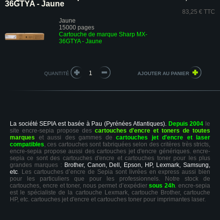
36GTYA - Jaune
83,25 € TTC
Jaune
15000 pages
Cartouche de marque Sharp MX-
36GTYA - Jaune
QUANTITÉ
La société SEPIA est basée à Pau (Pyrénées Atlantiques).
Depuis 2004
le
site encre-sepia propose des
cartouches d'encre et toners de toutes
marques
et aussi des gammes de
cartouches jet d'encre et laser
compatibles
, ces cartouches sont fabriquées selon des critères très stricts,
encre-sepia propose aussi des cartouches jet d'encre génériques. encre-
sepia ce sont des cartouches d'encre et cartouches toner pour les plus
grandes marques :
Brother, Canon, Dell, Epson, HP, Lexmark, Samsung,
etc
. Les cartouches d’encre de Sepia sont livrées en express aussi bien
pour les particuliers que pour les professionnels. Notre stock de
cartouches, encre et toner, nous permet d’expédier
sous 24h
. encre-sepia
est le spécialiste de la cartouche Lexmark, cartouche Brother, cartouche
HP, etc. cartouches jet d'encre et cartouches toner pour imprimantes laser.