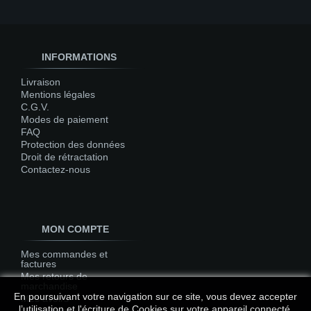
INFORMATIONS
Livraison
Mentions légales
C.G.V.
Modes de paiement
FAQ
Protection des données
Droit de rétractation
Contactez-nous
MON COMPTE
Mes commandes et
factures
Mes retours de
marchandise
En poursuivant votre navigation sur ce site, vous devez accepter
Mes avoirs
l’utilisation et l'écriture de Cookies sur votre appareil connecté.