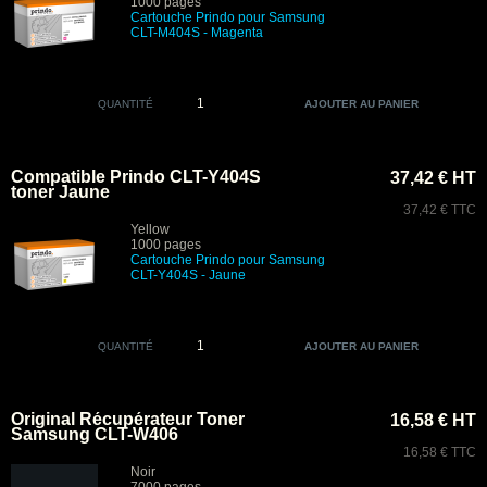
1000 pages
Cartouche Prindo pour Samsung
CLT-M404S - Magenta
QUANTITÉ
Compatible Prindo CLT-Y404S
37,42 € HT
toner Jaune
37,42 € TTC
Yellow
1000 pages
Cartouche Prindo pour Samsung
CLT-Y404S - Jaune
QUANTITÉ
Original Récupérateur Toner
16,58 € HT
Samsung CLT-W406
16,58 € TTC
Noir