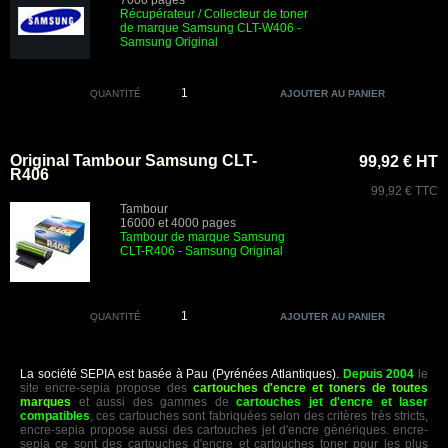
7000 pages
Récupérateur / Collecteur de toner
de marque Samsung CLT-W406 -
Samsung Original
QUANTITÉ
Original Tambour Samsung CLT-
99,92 € HT
R406
99,92 € TTC
Tambour
16000 et 4000 pages
Tambour de marque Samsung
CLT-R406 - Samsung Original
QUANTITÉ
La société SEPIA est basée à Pau (Pyrénées Atlantiques).
Depuis 2004
le
site encre-sepia propose des
cartouches d'encre et toners de toutes
marques
et aussi des gammes de
cartouches jet d'encre et laser
compatibles
, ces cartouches sont fabriquées selon des critères très stricts,
encre-sepia propose aussi des cartouches jet d'encre génériques. encre-
sepia ce sont des cartouches d'encre et cartouches toner pour les plus