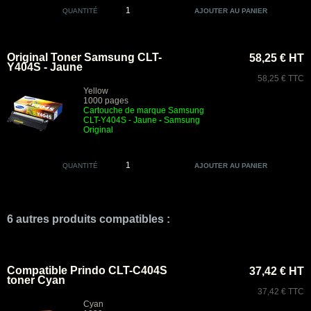
QUANTITÉ
Original Toner Samsung CLT-
58,25 € HT
Y404S - Jaune
58,25 € TTC
Yellow
1000 pages
Cartouche de marque Samsung
CLT-Y404S - Jaune
-
Samsung
Original
QUANTITÉ
6 autres produits compatibles :
Compatible Prindo CLT-C404S
37,42 € HT
toner Cyan
37,42 € TTC
Cyan