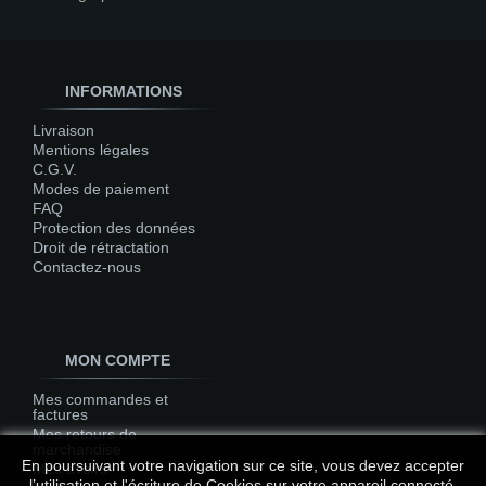
INFORMATIONS
Livraison
Mentions légales
C.G.V.
Modes de paiement
FAQ
Protection des données
Droit de rétractation
Contactez-nous
MON COMPTE
Mes commandes et
factures
Mes retours de
marchandise
En poursuivant votre navigation sur ce site, vous devez accepter
Mes avoirs
l’utilisation et l'écriture de Cookies sur votre appareil connecté.