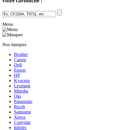
votre cartouche :
Menu
Nos marques
Brother
Canon
Dell
Epson
HP
Kyocera
Lexmark
Minolta
Oki
Panasonic
Ricoh
Samsung
Xerox
Copystar
Infotec