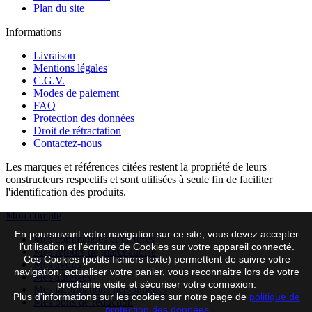
Plan du site
Informations
Livraison
Mentions légales
C.G.V.
Modes de paiement
FAQ
Protection des données
Droit de rétractation
Contactez-nous
Les marques et références citées restent la propriété de leurs
constructeurs respectifs et sont utilisées à seule fin de faciliter
l'identification des produits.
Mon compte
En poursuivant votre navigation sur ce site, vous devez accepter
Mes commandes et factures
l’utilisation et l'écriture de Cookies sur votre appareil connecté.
Mes retours de marchandise
Ces Cookies (petits fichiers texte) permettent de suivre votre
Mes avoirs
navigation, actualiser votre panier, vous reconnaitre lors de votre
Mes adresses
prochaine visite et sécuriser votre connexion.
Mes informations personnelles
Plus d'informations sur les cookies sur notre page de
politique de
Mes bons de réduction
protection des données