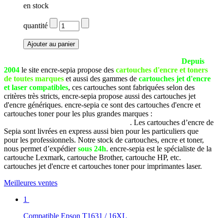
en stock
quantité
La société SEPIA est basée à Pau (Pyrénées Atlantiques).
Depuis
2004
le site encre-sepia propose des
cartouches d'encre et toners
de toutes marques
et aussi des gammes de
cartouches jet d'encre
et laser compatibles
, ces cartouches sont fabriquées selon des
critères très stricts, encre-sepia propose aussi des cartouches jet
d'encre génériques. encre-sepia ce sont des cartouches d'encre et
cartouches toner pour les plus grandes marques :
Brother, Canon,
Dell, Epson, HP, Lexmark, Samsung, etc
. Les cartouches d’encre de
Sepia sont livrées en express aussi bien pour les particuliers que
pour les professionnels. Notre stock de cartouches, encre et toner,
nous permet d’expédier
sous 24h
. encre-sepia est le spécialiste de la
cartouche Lexmark, cartouche Brother, cartouche HP, etc.
cartouches jet d'encre et cartouches toner pour imprimantes laser.
Meilleures ventes
1
Compatible Epson T1631 / 16XL