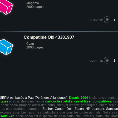
Magenta
2000 pages
QUANTITÉ
Compatible Oki 43381907
Cyan
2000 pages
QUANTITÉ
 SEPIA est basée à Pau (Pyrénées Atlantiques).
Depuis 2004
le site encre-sepia
rques
et aussi des gammes de
cartouches jet d'encre et laser compatibles
, ce
ts, encre-sepia propose aussi des cartouches jet d'encre génériques. encre-sepia
 les plus grandes marques :
Brother, Canon, Dell, Epson, HP, Lexmark, Samsun
 express aussi bien pour les particuliers que pour les professionnels. Notre sto
r
sous 24h
. encre-sepia est le spécialiste de la cartouche Lexmark, cartouche Broth