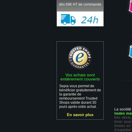
dès 69€ HT de commande
Vos achats sont
entièrement couverts
Sepia vous permet de
bénéficier gratuitement de
la garantie de
remboursement Trusted
Shops valide durant 30
jours après votre achat.
La société
toutes ma
En savoir plus
très stric
toner pour
livrées en
d’expédie