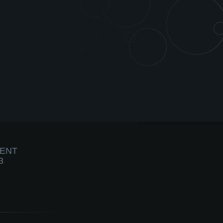
IENT
3