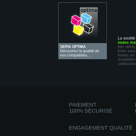
La société
toutes ma
SEPIA OPTIMA
très stric
Découvrez la qualité de
toner pour
nos compatibles…
livrées en
d’expédie
cartouches
PAIEMENT
100% SÉCURISÉ
ENGAGEMENT QUALITÉ