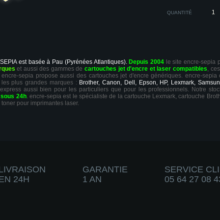
QUANTITÉ
 SEPIA est basée à Pau (Pyrénées Atlantiques).
Depuis 2004
le site encre-sepia
rques
et aussi des gammes de
cartouches jet d'encre et laser compatibles
, ce
ts, encre-sepia propose aussi des cartouches jet d'encre génériques. encre-sepia
 les plus grandes marques :
Brother, Canon, Dell, Epson, HP, Lexmark, Samsun
 express aussi bien pour les particuliers que pour les professionnels. Notre sto
r
sous 24h
. encre-sepia est le spécialiste de la cartouche Lexmark, cartouche Broth
 toner pour imprimantes laser.
LIVRAISON
GARANTIE
SERVICE CL
EN 24H
1 AN
05 64 27 08 4