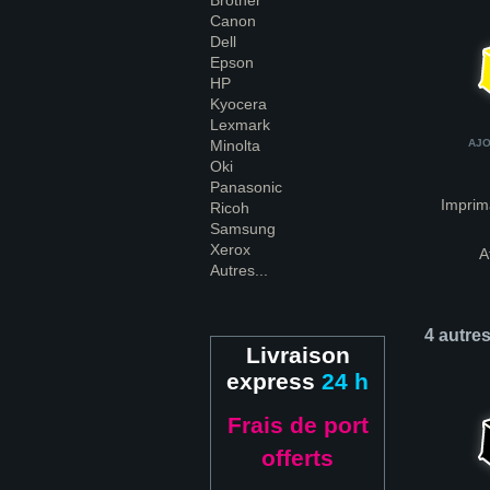
Brother
Canon
Dell
Epson
HP
Kyocera
Lexmark
Minolta
AJO
Oki
Panasonic
Imprim
Ricoh
Samsung
Xerox
A
Autres...
4 autre
Livraison
express
24 h
Frais de port
offerts