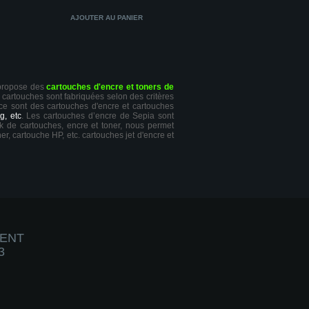
 propose des
cartouches d'encre et toners de
s cartouches sont fabriquées selon des critères
 ce sont des cartouches d'encre et cartouches
g, etc
. Les cartouches d’encre de Sepia sont
ck de cartouches, encre et toner, nous permet
er, cartouche HP, etc. cartouches jet d'encre et
IENT
3