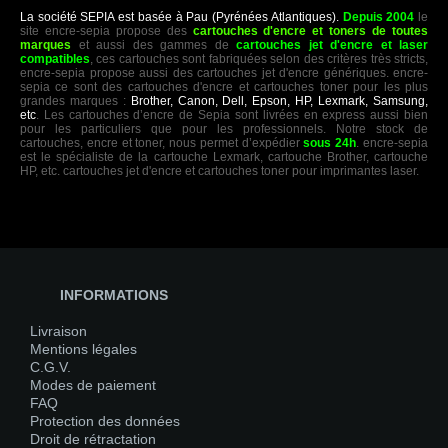
La société SEPIA est basée à Pau (Pyrénées Atlantiques).
Depuis 2004
le
site encre-sepia propose des
cartouches d'encre et toners de toutes
marques
et aussi des gammes de
cartouches jet d'encre et laser
compatibles
, ces cartouches sont fabriquées selon des critères très stricts,
encre-sepia propose aussi des cartouches jet d'encre génériques. encre-
sepia ce sont des cartouches d'encre et cartouches toner pour les plus
grandes marques :
Brother, Canon, Dell, Epson, HP, Lexmark, Samsung,
etc
. Les cartouches d’encre de Sepia sont livrées en express aussi bien
pour les particuliers que pour les professionnels. Notre stock de
cartouches, encre et toner, nous permet d’expédier
sous 24h
. encre-sepia
est le spécialiste de la cartouche Lexmark, cartouche Brother, cartouche
HP, etc. cartouches jet d'encre et cartouches toner pour imprimantes laser.
INFORMATIONS
Livraison
Mentions légales
C.G.V.
Modes de paiement
FAQ
Protection des données
Droit de rétractation