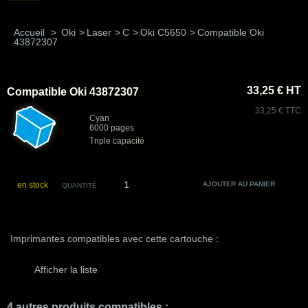
Accueil
>
Oki
>
Laser
>
C
>
Oki C5650
>
Compatible Oki
43872307
33,25 € HT
Compatible Oki 43872307
33,25 € TTC
Cyan
6000 pages
Triple capacité
en stock
QUANTITÉ
Imprimantes compatibles avec cette cartouche :
Afficher la liste
4 autres produits compatibles :