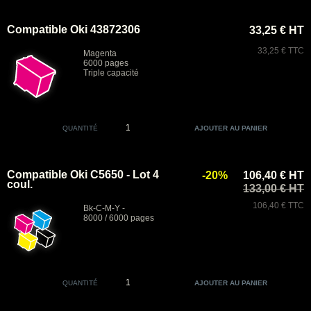
Compatible Oki 43872306
33,25 € HT
33,25 € TTC
Magenta
6000 pages
Triple capacité
QUANTITÉ
Compatible Oki C5650 - Lot 4
-20%
106,40 € HT
coul.
133,00 € HT
106,40 € TTC
Bk-C-M-Y -
8000 / 6000 pages
QUANTITÉ