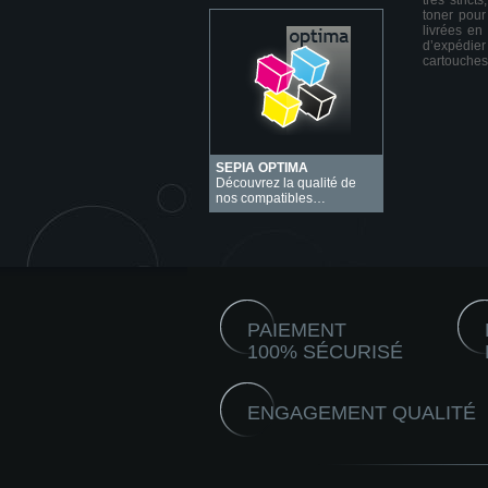
très stric
toner pour
livrées en
d’expédie
cartouches
SEPIA OPTIMA
Découvrez la qualité de
nos compatibles…
PAIEMENT
100% SÉCURISÉ
ENGAGEMENT QUALITÉ