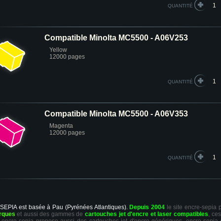
QUANTITÉ
Compatible Minolta MC5500 - A06V253
Yellow
12000 pages
QUANTITÉ
Compatible Minolta MC5500 - A06V353
Magenta
12000 pages
QUANTITÉ
 SEPIA est basée à Pau (Pyrénées Atlantiques).
Depuis 2004
le site encre-sepia
rques
et aussi des gammes de
cartouches jet d'encre et laser compatibles
, ce