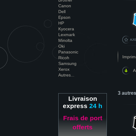
Brother
Canon
Dell
Epson
HP
Kyocera
Lexmark
Minolta
AJO
Oki
Panasonic
Imprim
Ricoh
Samsung
Xerox
A
Autres...
3 autre
Livraison
express
24 h
Frais de port
offerts