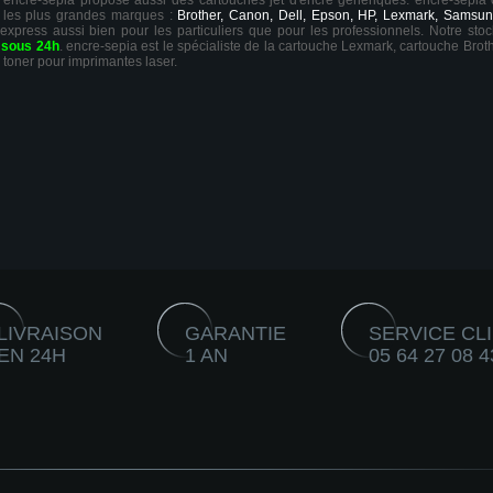
ts, encre-sepia propose aussi des cartouches jet d'encre génériques. encre-sepia
 les plus grandes marques :
Brother, Canon, Dell, Epson, HP, Lexmark, Samsun
 express aussi bien pour les particuliers que pour les professionnels. Notre sto
r
sous 24h
. encre-sepia est le spécialiste de la cartouche Lexmark, cartouche Broth
 toner pour imprimantes laser.
LIVRAISON
GARANTIE
SERVICE CL
EN 24H
1 AN
05 64 27 08 4