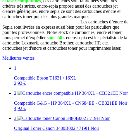
et laser compatibles
, ces cartouches sont fabriquées selon des
critères très stricts, encre-sepia propose aussi des cartouches jet
d'encre génériques. encre-sepia ce sont des cartouches d'encre et
cartouches toner pour les plus grandes marques :
Brother, Canon,
Dell, Epson, HP, Lexmark, Samsung, etc
. Les cartouches d’encre de
Sepia sont livrées en express aussi bien pour les particuliers que
pour les professionnels. Notre stock de cartouches, encre et toner,
nous permet d’expédier
sous 24h
. encre-sepia est le spécialiste de la
cartouche Lexmark, cartouche Brother, cartouche HP, etc.
cartouches jet d'encre et cartouches toner pour imprimantes laser.
Meilleures ventes
1
Compatible Epson T1631 / 16XL
2,92 €
2
Compatible G&G - HP 364XL - CN684EE - CB321EE Noir
4,92 €
3
Original Toner Canon 3480B002 / 719H Noir