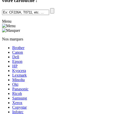
votre cartouche :
Menu
Nos marques
Brother
Canon
Dell
Epson
HP
Kyocera
Lexmark
Minolta
Oki
Panasonic
Ricoh
Samsung
Xerox
Copystar
Infotec