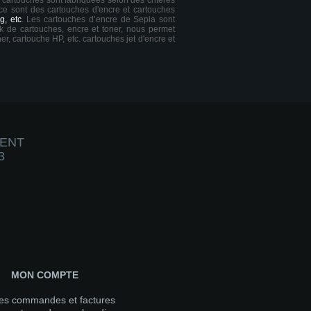
s cartouches sont fabriquées selon des critères
 ce sont des cartouches d'encre et cartouches
g, etc
. Les cartouches d’encre de Sepia sont
ck de cartouches, encre et toner, nous permet
er, cartouche HP, etc. cartouches jet d'encre et
IENT
3
MON COMPTE
es commandes et factures