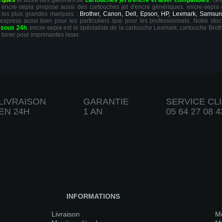
rques
et aussi des gammes de
cartouches jet d'encre et laser compatibles
, ce
ts, encre-sepia propose aussi des cartouches jet d'encre génériques. encre-sepia
 les plus grandes marques :
Brother, Canon, Dell, Epson, HP, Lexmark, Samsun
 express aussi bien pour les particuliers que pour les professionnels. Notre sto
r
sous 24h
. encre-sepia est le spécialiste de la cartouche Lexmark, cartouche Broth
 toner pour imprimantes laser.
LIVRAISON
GARANTIE
SERVICE CL
EN 24H
1 AN
05 64 27 08 4
INFORMATIONS
Livraison
M