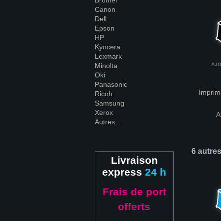
Brother
Canon
Dell
Epson
HP
Kyocera
Lexmark
Minolta
AJO
Oki
Panasonic
Imprim
Ricoh
Samsung
Xerox
A
Autres...
6 autre
Livraison
express
24 h
Frais de port
offerts