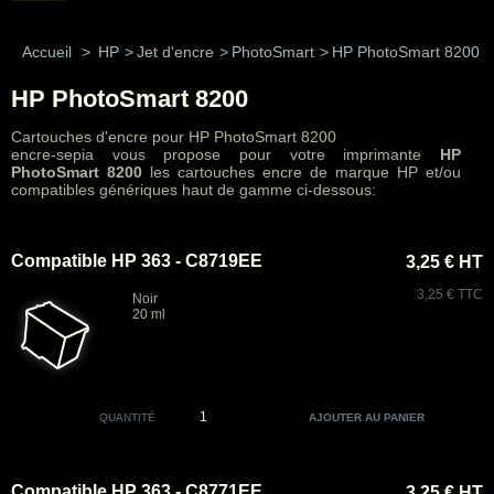
Accueil
>
HP
>
Jet d'encre
>
PhotoSmart
>
HP PhotoSmart 8200
HP PhotoSmart 8200
Cartouches d'encre pour HP PhotoSmart 8200
encre-sepia vous propose pour votre imprimante
HP
PhotoSmart 8200
les cartouches encre de marque HP et/ou
compatibles génériques haut de gamme ci-dessous:
Compatible HP 363 - C8719EE
3,25 € HT
3,25 € TTC
Noir
20 ml
QUANTITÉ
Compatible HP 363 - C8771EE
3,25 € HT