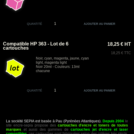
QUANTITÉ
Compatible HP 363 - Lot de 6
18,25 € HT
cartouches
18,25 € TTC
Noir, cyan, magenta, jaune, cyan
light, magenta light
Noir 20ml - Couleurs: 13ml
chacune
QUANTITÉ
La société SEPIA est basée à Pau (Pyrénées Atlantiques).
Depuis 2004
le
site encre-sepia propose des
cartouches d'encre et toners de toutes
marques
et aussi des gammes de
cartouches jet d'encre et laser
compatibles
, ces cartouches sont fabriquées selon des critères très stricts,