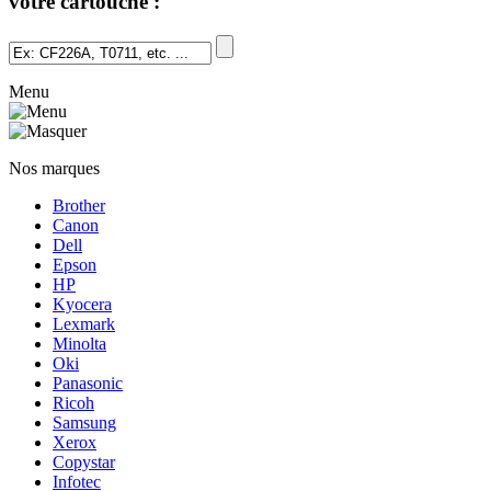
votre cartouche :
Menu
Nos marques
Brother
Canon
Dell
Epson
HP
Kyocera
Lexmark
Minolta
Oki
Panasonic
Ricoh
Samsung
Xerox
Copystar
Infotec