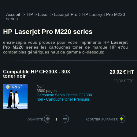
Accueil
>
HP
>
Laser
>
Laserjet Pro
>
HP Laserjet Pro M220
series
HP Laserjet Pro M220 series
encre-sepia vous propose pour votre imprimante
HP Laserjet
Pro M220 series
les cartouches toner de marque HP et/ou
compatibles génériques haut de gamme ci-dessous:
Compatible HP CF230X - 30X
29,92 € HT
toner noir
29,92 € TTC
Noir
3500 pages
Cartouche Sepia Optima CF230X
noir - Cartouche toner Premium
QUANTITÉ