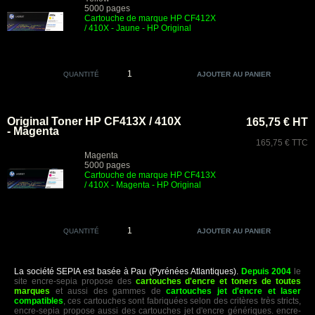
5000 pages
Cartouche de marque HP CF412X
/ 410X - Jaune - HP Original
QUANTITÉ
Original Toner HP CF413X / 410X
165,75 € HT
- Magenta
165,75 € TTC
Magenta
5000 pages
Cartouche de marque HP CF413X
/ 410X - Magenta - HP Original
QUANTITÉ
La société SEPIA est basée à Pau (Pyrénées Atlantiques).
Depuis 2004
le
site encre-sepia propose des
cartouches d'encre et toners de toutes
marques
et aussi des gammes de
cartouches jet d'encre et laser
compatibles
, ces cartouches sont fabriquées selon des critères très stricts,
encre-sepia propose aussi des cartouches jet d'encre génériques. encre-