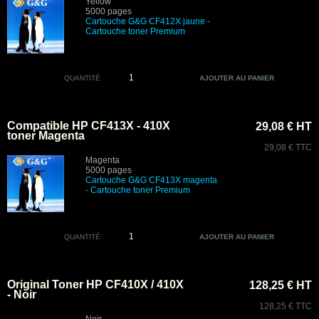
Yellow
5000 pages
Cartouche G&G CF412X jaune
-
Cartouche toner Premium
QUANTITÉ
Compatible HP CF413X - 410X
29,08 € HT
toner Magenta
29,08 € TTC
Magenta
5000 pages
Cartouche G&G CF413X magenta
- Cartouche toner Premium
QUANTITÉ
Original Toner HP CF410X / 410X
128,25 € HT
- Noir
128,25 € TTC