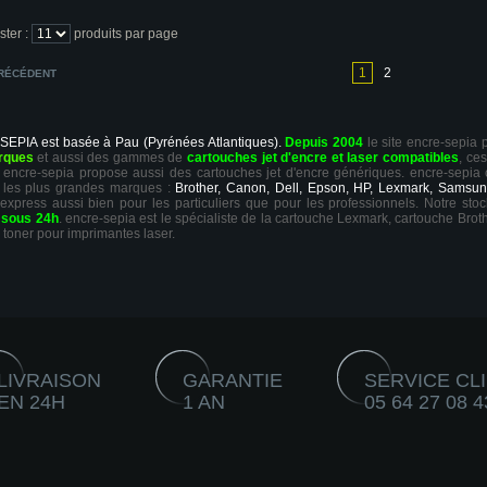
ster :
produits par page
1
2
RÉCÉDENT
 SEPIA est basée à Pau (Pyrénées Atlantiques).
Depuis 2004
le site encre-sepia
rques
et aussi des gammes de
cartouches jet d'encre et laser compatibles
, ce
ts, encre-sepia propose aussi des cartouches jet d'encre génériques. encre-sepia
 les plus grandes marques :
Brother, Canon, Dell, Epson, HP, Lexmark, Samsun
 express aussi bien pour les particuliers que pour les professionnels. Notre sto
r
sous 24h
. encre-sepia est le spécialiste de la cartouche Lexmark, cartouche Broth
 toner pour imprimantes laser.
LIVRAISON
GARANTIE
SERVICE CL
EN 24H
1 AN
05 64 27 08 4