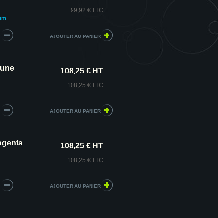
99,92 € TTC
ium
aune
108,25 € HT
108,25 € TTC
agenta
108,25 € HT
108,25 € TTC