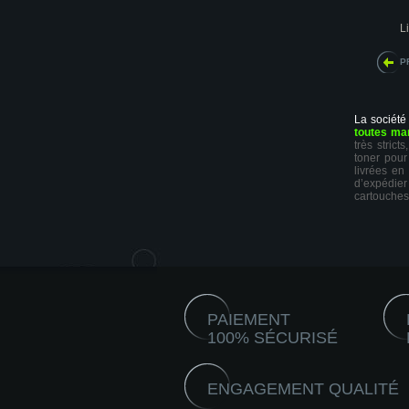
Li
P
La société
toutes ma
très stric
toner pour
livrées en
d’expédie
cartouches
PAIEMENT
100% SÉCURISÉ
ENGAGEMENT QUALITÉ