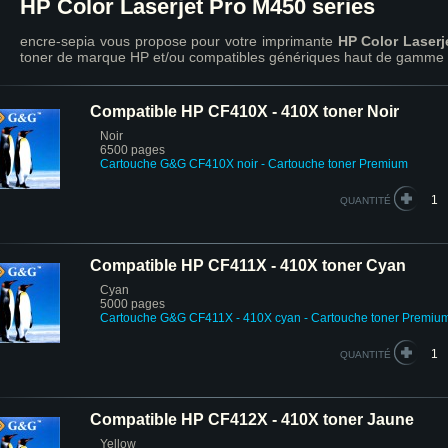
HP Color Laserjet Pro M450 series
encre-sepia vous propose pour votre imprimante
HP Color Laserj
toner de marque HP et/ou compatibles génériques haut de gamme 
Compatible HP CF410X - 410X toner Noir
Noir
6500 pages
Cartouche G&G CF410X noir
- Cartouche toner Premium
QUANTITÉ
Compatible HP CF411X - 410X toner Cyan
Cyan
5000 pages
Cartouche G&G CF411X - 410X cyan
- Cartouche toner Premiu
QUANTITÉ
Compatible HP CF412X - 410X toner Jaune
Yellow