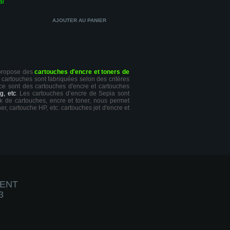
al
 propose des
cartouches d'encre et toners de
s cartouches sont fabriquées selon des critères
 ce sont des cartouches d'encre et cartouches
g, etc
. Les cartouches d’encre de Sepia sont
ck de cartouches, encre et toner, nous permet
er, cartouche HP, etc. cartouches jet d'encre et
IENT
3