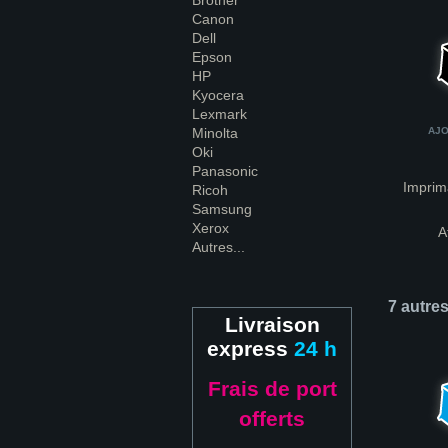
Brother
Canon
Dell
Epson
HP
Kyocera
Lexmark
Minolta
AJO
Oki
Panasonic
Imprim
Ricoh
Samsung
Xerox
A
Autres...
7 autre
Livraison
express
24 h
Frais de port
offerts