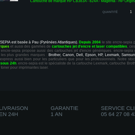
Cartouche de marque HP CB383A - 824A - Magenta - HP Origin
QUANTITÉ
 SEPIA est basée à Pau (Pyrénées Atlantiques).
Depuis 2004
le site encre-sepia
rques
et aussi des gammes de
cartouches jet d'encre et laser compatibles
, ce
ts, encre-sepia propose aussi des cartouches jet d'encre génériques. encre-sepia
 les plus grandes marques :
Brother, Canon, Dell, Epson, HP, Lexmark, Samsun
 express aussi bien pour les particuliers que pour les professionnels. Notre sto
r
sous 24h
. encre-sepia est le spécialiste de la cartouche Lexmark, cartouche Broth
 toner pour imprimantes laser.
LIVRAISON
GARANTIE
SERVICE CL
EN 24H
1 AN
05 64 27 08 4