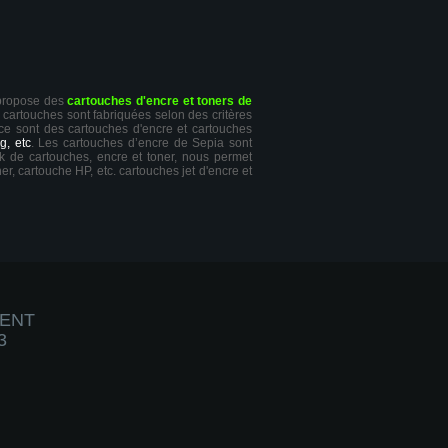
 propose des
cartouches d'encre et toners de
s cartouches sont fabriquées selon des critères
 ce sont des cartouches d'encre et cartouches
g, etc
. Les cartouches d’encre de Sepia sont
ck de cartouches, encre et toner, nous permet
er, cartouche HP, etc. cartouches jet d'encre et
IENT
3