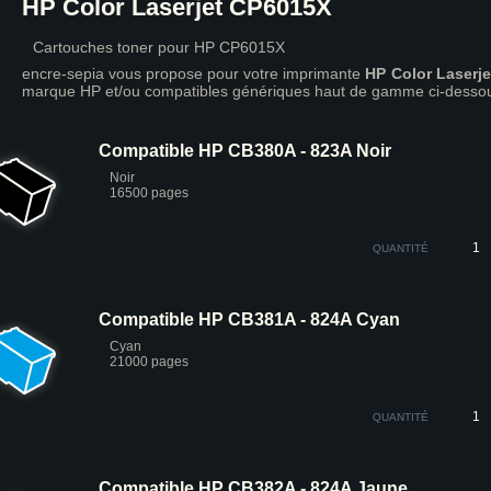
HP Color Laserjet CP6015X
Cartouches toner pour HP CP6015X
encre-sepia vous propose pour votre imprimante
HP Color Laserj
marque HP et/ou compatibles génériques haut de gamme ci-desso
Compatible HP CB380A - 823A Noir
Noir
16500 pages
QUANTITÉ
Compatible HP CB381A - 824A Cyan
Cyan
21000 pages
QUANTITÉ
Compatible HP CB382A - 824A Jaune