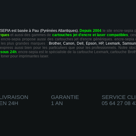
 SEPIA est basée à Pau (Pyrénées Atlantiques).
Depuis 2004
le site encre-sepia
rques
et aussi des gammes de
cartouches jet d'encre et laser compatibles
, ce
ts, encre-sepia propose aussi des cartouches jet d'encre génériques. encre-sepia
 les plus grandes marques :
Brother, Canon, Dell, Epson, HP, Lexmark, Samsun
 express aussi bien pour les particuliers que pour les professionnels. Notre sto
r
sous 24h
. encre-sepia est le spécialiste de la cartouche Lexmark, cartouche Broth
 toner pour imprimantes laser.
LIVRAISON
GARANTIE
SERVICE CL
EN 24H
1 AN
05 64 27 08 4