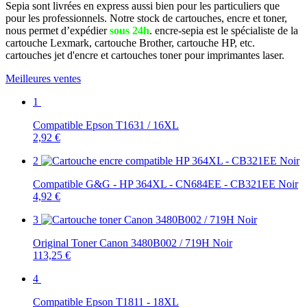
Sepia sont livrées en express aussi bien pour les particuliers que
pour les professionnels. Notre stock de cartouches, encre et toner,
nous permet d’expédier
sous 24h
. encre-sepia est le spécialiste de la
cartouche Lexmark, cartouche Brother, cartouche HP, etc.
cartouches jet d'encre et cartouches toner pour imprimantes laser.
Meilleures ventes
1
Compatible Epson T1631 / 16XL
2,92 €
2
Compatible G&G - HP 364XL - CN684EE - CB321EE Noir
4,92 €
3
Original Toner Canon 3480B002 / 719H Noir
113,25 €
4
Compatible Epson T1811 - 18XL