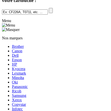
votre cartouche :
Menu
Nos marques
Brother
Canon
Dell
Epson
HP
Kyocera
Lexmark
Minolta
Oki
Panasonic
Ricoh
Samsung
Xerox
Copystar
Infotec