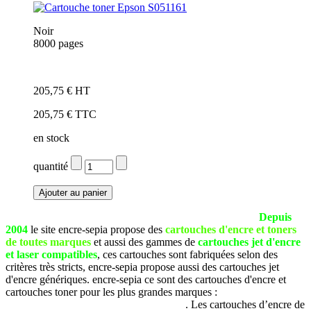
Noir
8000 pages
Cartouche de marque Epson S051161
205,75 € HT
205,75 € TTC
en stock
quantité
La société SEPIA est basée à Pau (Pyrénées Atlantiques).
Depuis
2004
le site encre-sepia propose des
cartouches d'encre et toners
de toutes marques
et aussi des gammes de
cartouches jet d'encre
et laser compatibles
, ces cartouches sont fabriquées selon des
critères très stricts, encre-sepia propose aussi des cartouches jet
d'encre génériques. encre-sepia ce sont des cartouches d'encre et
cartouches toner pour les plus grandes marques :
Brother, Canon,
Dell, Epson, HP, Lexmark, Samsung, etc
. Les cartouches d’encre de