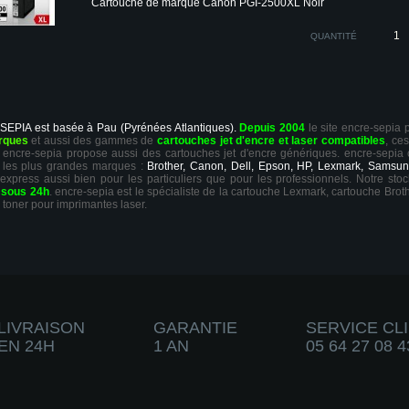
Cartouche de marque Canon PGI-2500XL Noir
QUANTITÉ
 SEPIA est basée à Pau (Pyrénées Atlantiques).
Depuis 2004
le site encre-sepia
rques
et aussi des gammes de
cartouches jet d'encre et laser compatibles
, ce
ts, encre-sepia propose aussi des cartouches jet d'encre génériques. encre-sepia
 les plus grandes marques :
Brother, Canon, Dell, Epson, HP, Lexmark, Samsun
 express aussi bien pour les particuliers que pour les professionnels. Notre sto
r
sous 24h
. encre-sepia est le spécialiste de la cartouche Lexmark, cartouche Broth
 toner pour imprimantes laser.
LIVRAISON
GARANTIE
SERVICE CL
EN 24H
1 AN
05 64 27 08 4