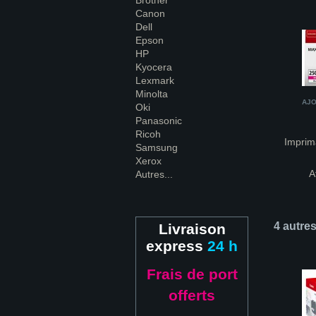
Brother
Canon
Dell
Epson
HP
Kyocera
Lexmark
Minolta
AJO
Oki
Panasonic
Ricoh
Imprim
Samsung
Xerox
A
Autres...
4 autre
Livraison
express
24 h
Frais de port
offerts