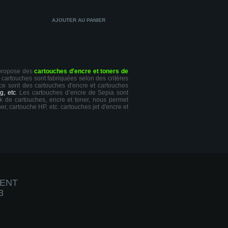
 propose des
cartouches d'encre et toners de
s cartouches sont fabriquées selon des critères
 ce sont des cartouches d'encre et cartouches
g, etc
. Les cartouches d’encre de Sepia sont
ck de cartouches, encre et toner, nous permet
er, cartouche HP, etc. cartouches jet d'encre et
IENT
3