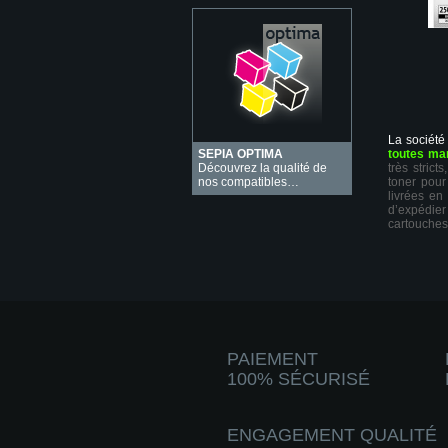
La société
SEPIA OPTIMA
toutes ma
Découvrez la qualité de
très stric
nos compatibles…
toner pour
livrées en
d’expédie
cartouches
PAIEMENT
100% SÉCURISÉ
ENGAGEMENT QUALITÉ