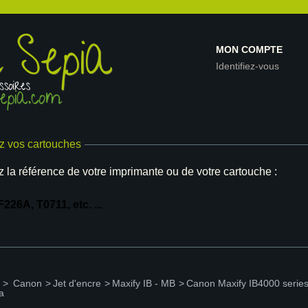
MON COMPTE
Identifiez-vous
z vos cartouches
z la référence de votre imprimante ou de votre cartouche :
>
Canon
>
Jet d'encre
>
Maxify IB - MB
>
Canon Maxify IB4000 serie
a