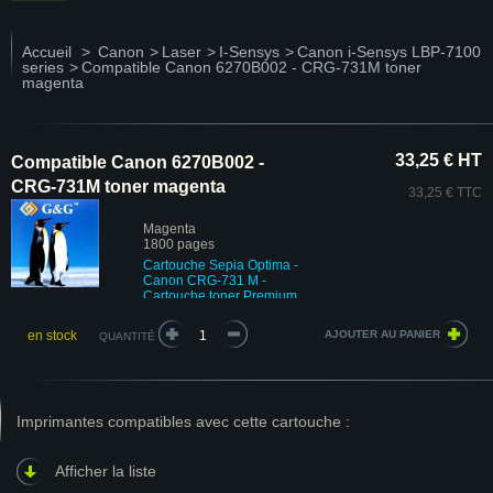
Accueil
>
Canon
>
Laser
>
I-Sensys
>
Canon i-Sensys LBP-7100
series
>
Compatible Canon 6270B002 - CRG-731M toner
magenta
33,25 € HT
Compatible Canon 6270B002 -
CRG-731M toner magenta
33,25 € TTC
Magenta
1800 pages
Cartouche Sepia Optima -
Canon CRG-731 M
-
Cartouche toner Premium
en stock
QUANTITÉ
Imprimantes compatibles avec cette cartouche :
Afficher la liste