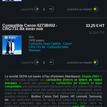
QUANTITÉ
Compatible Canon 6273B002 -
33,25 € HT
CRG-731 Bk toner noir
33,25 € TTC
Noir
2400 pages
Cartouche Sepia Optima - Canon
CRG-731 Bk
- Cartouche toner
Premium
QUANTITÉ
La société SEPIA est basée à Pau (Pyrénées Atlantiques).
Depuis 2004
le
site encre-sepia propose des
cartouches d'encre et toners de toutes
marques
et aussi des gammes de
cartouches jet d'encre et laser
compatibles
, ces cartouches sont fabriquées selon des critères très stricts,
encre-sepia propose aussi des cartouches jet d'encre génériques. encre-
sepia ce sont des cartouches d'encre et cartouches toner pour les plus
grandes marques :
Brother, Canon, Dell, Epson, HP, Lexmark, Samsung,
etc
. Les cartouches d’encre de Sepia sont livrées en express aussi bien
pour les particuliers que pour les professionnels. Notre stock de
cartouches, encre et toner, nous permet d’expédier
sous 24h
. encre-sepia