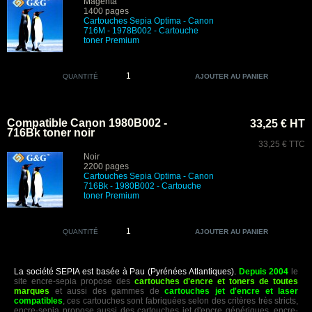
Magenta
1400 pages
Cartouches Sepia Optima - Canon
716M - 1978B002
- Cartouche
toner Premium
QUANTITÉ
Compatible Canon 1980B002 -
33,25 € HT
716Bk toner noir
33,25 € TTC
Noir
2200 pages
Cartouches Sepia Optima - Canon
716Bk - 1980B002
- Cartouche
toner Premium
QUANTITÉ
La société SEPIA est basée à Pau (Pyrénées Atlantiques).
Depuis 2004
le
site encre-sepia propose des
cartouches d'encre et toners de toutes
marques
et aussi des gammes de
cartouches jet d'encre et laser
compatibles
, ces cartouches sont fabriquées selon des critères très stricts,
encre-sepia propose aussi des cartouches jet d'encre génériques. encre-