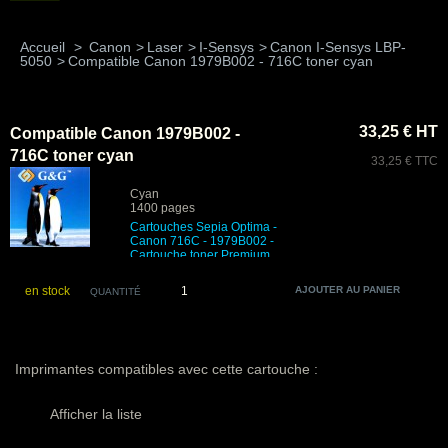
Accueil
>
Canon
>
Laser
>
I-Sensys
>
Canon I-Sensys LBP-
5050
>
Compatible Canon 1979B002 - 716C toner cyan
33,25 € HT
Compatible Canon 1979B002 -
716C toner cyan
33,25 € TTC
Cyan
1400 pages
Cartouches Sepia Optima -
Canon 716C - 1979B002
-
Cartouche toner Premium
en stock
QUANTITÉ
Imprimantes compatibles avec cette cartouche :
Afficher la liste