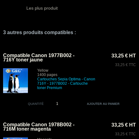
Les plus produit
3 autres produits compatibles :
Compatible Canon 1977B002 -
33,25 € HT
716Y toner jaune
33,25 € TTC
Yellow
1400 pages
Cartouches Sepia Optima - Canon
716Y - 1977B002
- Cartouche
toner Premium
QUANTITÉ
Compatible Canon 1978B002 -
33,25 € HT
716M toner magenta
33,25 € TTC