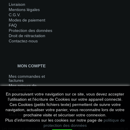
Livraison
Mentions légales
C.G.V.
Modes de paiement
FAQ
Protection des données
Droit de rétractation
Contactez-nous
MON COMPTE
Mes commandes et
factures
Mes retours de
marchandise
En poursuivant votre navigation sur ce site, vous devez accepter
Mes avoirs
l’utilisation et l'écriture de Cookies sur votre appareil connecté.
Mes adresses
Ces Cookies (petits fichiers texte) permettent de suivre votre
Mes informations
personnelles
navigation, actualiser votre panier, vous reconnaitre lors de votre
Mes bons de réduction
prochaine visite et sécuriser votre connexion.
Plus d'informations sur les cookies sur notre page de
politique de
protection des données
Les marques et références citées restent la propriété de leurs constructeurs respectifs et