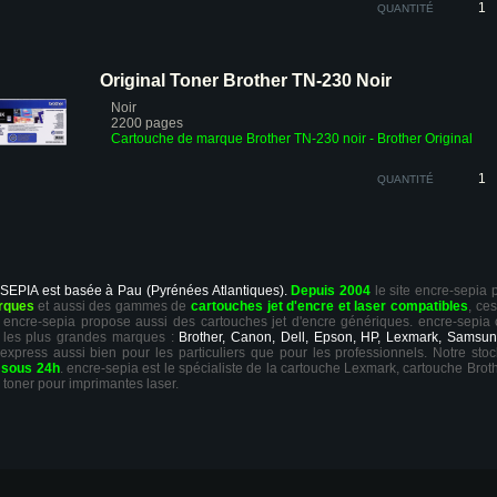
QUANTITÉ
Original Toner Brother TN-230 Noir
Noir
2200 pages
Cartouche de marque Brother TN-230 noir
- Brother Original
QUANTITÉ
 SEPIA est basée à Pau (Pyrénées Atlantiques).
Depuis 2004
le site encre-sepia
rques
et aussi des gammes de
cartouches jet d'encre et laser compatibles
, ce
ts, encre-sepia propose aussi des cartouches jet d'encre génériques. encre-sepia
 les plus grandes marques :
Brother, Canon, Dell, Epson, HP, Lexmark, Samsun
 express aussi bien pour les particuliers que pour les professionnels. Notre sto
r
sous 24h
. encre-sepia est le spécialiste de la cartouche Lexmark, cartouche Broth
 toner pour imprimantes laser.