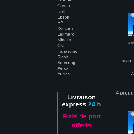
Brother
Canon
Dell
Epson
HP
Kyocera
Lexmark
Minolta
AJO
Oki
Panasonic
Ricoh
Imprim
Samsung
Xerox
A
Autres...
4 produ
Livraison
express
24 h
Frais de port
offerts