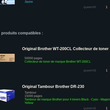
Jaune
QUANTITÉ
s produits compatibles :
Original Brother WT-200CL Collecteur de toner
50000 pages
Collecteur de toner de marque Brother
WT-200CL
QUANTITÉ
Original Tambour Brother DR-230
Tambour
15000 pages
Tambour de marque Brother pour 4 toners Black - Cyan - Magent
Yellow
QUANTITÉ