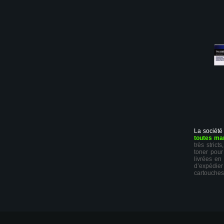
La société
toutes ma
très stric
toner pour
livrées en
d’expédie
cartouches