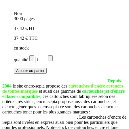
Noir
3000 pages
37,42 € HT
37,42 € TTC
en stock
quantité
La société SEPIA est basée à Pau (Pyrénées Atlantiques).
Depuis
2004
le site encre-sepia propose des
cartouches d'encre et toners
de toutes marques
et aussi des gammes de
cartouches jet d'encre
et laser compatibles
, ces cartouches sont fabriquées selon des
critères très stricts, encre-sepia propose aussi des cartouches jet
d'encre génériques. encre-sepia ce sont des cartouches d'encre et
cartouches toner pour les plus grandes marques :
Brother, Canon,
Dell, Epson, HP, Lexmark, Samsung, etc
. Les cartouches d’encre de
Sepia sont livrées en express aussi bien pour les particuliers que
pour les professionnels. Notre stock de cartouches, encre et toner,