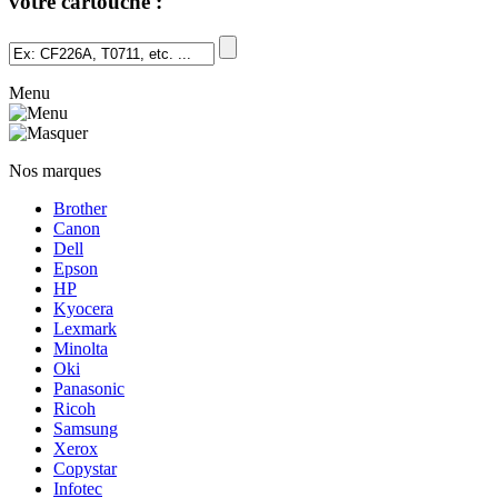
votre cartouche :
Menu
Nos marques
Brother
Canon
Dell
Epson
HP
Kyocera
Lexmark
Minolta
Oki
Panasonic
Ricoh
Samsung
Xerox
Copystar
Infotec