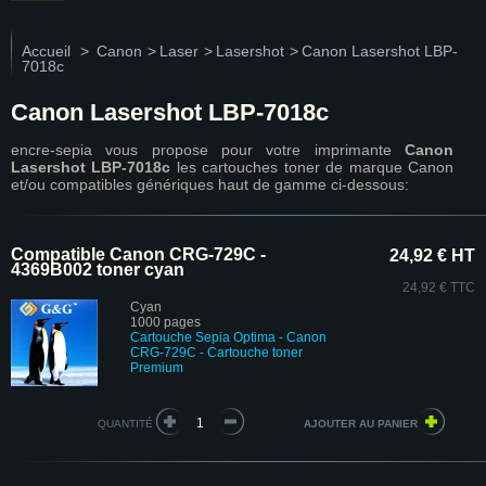
Accueil
>
Canon
>
Laser
>
Lasershot
>
Canon Lasershot LBP-
7018c
Canon Lasershot LBP-7018c
encre-sepia vous propose pour votre imprimante
Canon
Lasershot LBP-7018c
les cartouches toner de marque Canon
et/ou compatibles génériques haut de gamme ci-dessous:
Compatible Canon CRG-729C -
24,92 € HT
4369B002 toner cyan
24,92 € TTC
Cyan
1000 pages
Cartouche Sepia Optima - Canon
CRG-729C
- Cartouche toner
Premium
QUANTITÉ