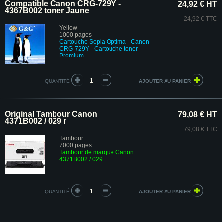
Compatible Canon CRG-729Y -
24,92 € HT
4367B002 toner Jaune
24,92 € TTC
Yellow
1000 pages
Cartouche Sepia Optima - Canon
CRG-729Y
- Cartouche toner
Premium
QUANTITÉ
Original Tambour Canon
79,08 € HT
4371B002 / 029 r
79,08 € TTC
Tambour
7000 pages
Tambour de marque Canon
4371B002 / 029
QUANTITÉ