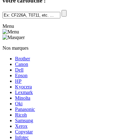
votre cartouche :
Menu
Nos marques
Brother
Canon
Dell
Epson
HP
Kyocera
Lexmark
Minolta
Oki
Panasonic
Ricoh
Samsung
Xerox
Copystar
Infotec