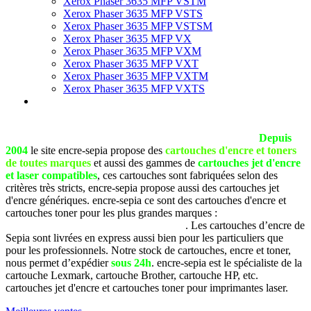
Xerox Phaser 3635 MFP VSTM
Xerox Phaser 3635 MFP VSTS
Xerox Phaser 3635 MFP VSTSM
Xerox Phaser 3635 MFP VX
Xerox Phaser 3635 MFP VXM
Xerox Phaser 3635 MFP VXT
Xerox Phaser 3635 MFP VXTM
Xerox Phaser 3635 MFP VXTS
La société SEPIA est basée à Pau (Pyrénées Atlantiques).
Depuis
2004
le site encre-sepia propose des
cartouches d'encre et toners
de toutes marques
et aussi des gammes de
cartouches jet d'encre
et laser compatibles
, ces cartouches sont fabriquées selon des
critères très stricts, encre-sepia propose aussi des cartouches jet
d'encre génériques. encre-sepia ce sont des cartouches d'encre et
cartouches toner pour les plus grandes marques :
Brother, Canon,
Dell, Epson, HP, Lexmark, Samsung, etc
. Les cartouches d’encre de
Sepia sont livrées en express aussi bien pour les particuliers que
pour les professionnels. Notre stock de cartouches, encre et toner,
nous permet d’expédier
sous 24h
. encre-sepia est le spécialiste de la
cartouche Lexmark, cartouche Brother, cartouche HP, etc.
cartouches jet d'encre et cartouches toner pour imprimantes laser.