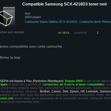
Compatible Samsung SCX-4216D3 toner noir
Noir
3000 pages
Cartouche Sepia-Optima SCX-4216D3 - Cartouche toner Prem
UTER AUX FAVORIS
en stock
QUANTITÉ
antes compatibles avec cette cartouche :
fficher la liste
 SEPIA est basée à Pau (Pyrénées Atlantiques).
Depuis 2004
le site encre-sepia
rques
et aussi des gammes de
cartouches jet d'encre et laser compatibles
, ce
ts, encre-sepia propose aussi des cartouches jet d'encre génériques. encre-sepia
 les plus grandes marques :
Brother, Canon, Dell, Epson, HP, Lexmark, Samsun
 express aussi bien pour les particuliers que pour les professionnels. Notre sto
r
sous 24h
. encre-sepia est le spécialiste de la cartouche Lexmark, cartouche Broth
 toner pour imprimantes laser.