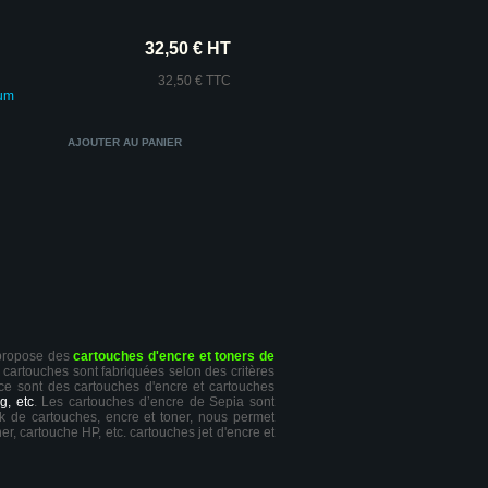
32,50 € HT
32,50 € TTC
ium
 propose des
cartouches d'encre et toners de
s cartouches sont fabriquées selon des critères
 ce sont des cartouches d'encre et cartouches
g, etc
. Les cartouches d’encre de Sepia sont
ck de cartouches, encre et toner, nous permet
er, cartouche HP, etc. cartouches jet d'encre et