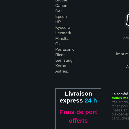
Brother
Canon
Dell
Epson
HP
Kyocera
Lexmark
Minolta
AJO
Oki
Panasonic
Imprim
Ricoh
Samsung
Xerox
A
Autres...
Livraison
La société
toutes ma
express
24 h
très stric
toner pour
livrées en
Frais de port
d’expédie
cartouches
offerts