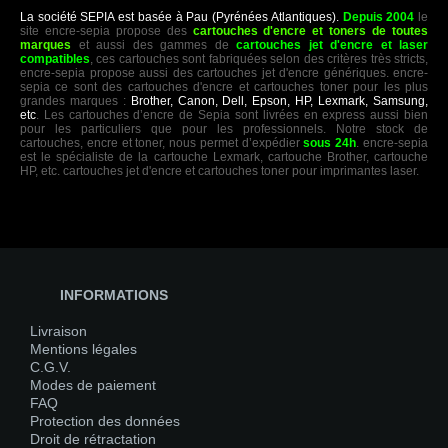
La société SEPIA est basée à Pau (Pyrénées Atlantiques).
Depuis 2004
le
site encre-sepia propose des
cartouches d'encre et toners de toutes
marques
et aussi des gammes de
cartouches jet d'encre et laser
compatibles
, ces cartouches sont fabriquées selon des critères très stricts,
encre-sepia propose aussi des cartouches jet d'encre génériques. encre-
sepia ce sont des cartouches d'encre et cartouches toner pour les plus
grandes marques :
Brother, Canon, Dell, Epson, HP, Lexmark, Samsung,
etc
. Les cartouches d’encre de Sepia sont livrées en express aussi bien
pour les particuliers que pour les professionnels. Notre stock de
cartouches, encre et toner, nous permet d’expédier
sous 24h
. encre-sepia
est le spécialiste de la cartouche Lexmark, cartouche Brother, cartouche
HP, etc. cartouches jet d'encre et cartouches toner pour imprimantes laser.
INFORMATIONS
Livraison
Mentions légales
C.G.V.
Modes de paiement
FAQ
Protection des données
Droit de rétractation