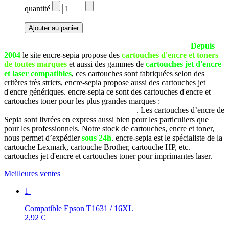
quantité
La société SEPIA est basée à Pau (Pyrénées Atlantiques).
Depuis
2004
le site encre-sepia propose des
cartouches d'encre et toners
de toutes marques
et aussi des gammes de
cartouches jet d'encre
et laser compatibles
, ces cartouches sont fabriquées selon des
critères très stricts, encre-sepia propose aussi des cartouches jet
d'encre génériques. encre-sepia ce sont des cartouches d'encre et
cartouches toner pour les plus grandes marques :
Brother, Canon,
Dell, Epson, HP, Lexmark, Samsung, etc
. Les cartouches d’encre de
Sepia sont livrées en express aussi bien pour les particuliers que
pour les professionnels. Notre stock de cartouches, encre et toner,
nous permet d’expédier
sous 24h
. encre-sepia est le spécialiste de la
cartouche Lexmark, cartouche Brother, cartouche HP, etc.
cartouches jet d'encre et cartouches toner pour imprimantes laser.
Meilleures ventes
1
Compatible Epson T1631 / 16XL
2,92 €