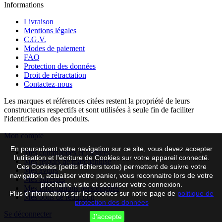
Informations
Livraison
Mentions légales
C.G.V.
Modes de paiement
FAQ
Protection des données
Droit de rétractation
Contactez-nous
Les marques et références citées restent la propriété de leurs
constructeurs respectifs et sont utilisées à seule fin de faciliter
l'identification des produits.
Mon compte
En poursuivant votre navigation sur ce site, vous devez accepter
Mes commandes et factures
l’utilisation et l'écriture de Cookies sur votre appareil connecté.
Mes retours de marchandise
Ces Cookies (petits fichiers texte) permettent de suivre votre
Mes avoirs
navigation, actualiser votre panier, vous reconnaitre lors de votre
Mes adresses
prochaine visite et sécuriser votre connexion.
Mes informations personnelles
Plus d'informations sur les cookies sur notre page de
politique de
Mes bons de réduction
protection des données
Se déconnecter
J'accepte