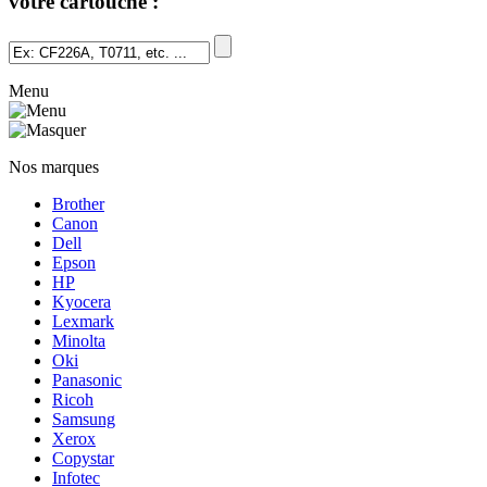
votre cartouche :
Menu
Nos marques
Brother
Canon
Dell
Epson
HP
Kyocera
Lexmark
Minolta
Oki
Panasonic
Ricoh
Samsung
Xerox
Copystar
Infotec