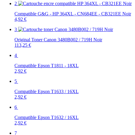
2
Compatible G&G - HP 364XL - CN684EE - CB321EE Noir
4,92 €
3
Original Toner Canon 3480B002 / 719H Noir
113,25 €
4
Compatible Epson T1811 - 18XL
2,92 €
5
Compatible Epson T1633 / 16XL
2,92 €
6
Compatible Epson T1632 / 16XL
2,92 €
7