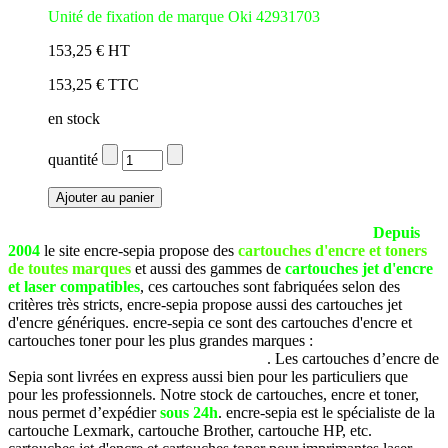
Unité de fixation de marque Oki 42931703
153,25 € HT
153,25 € TTC
en stock
quantité
La société SEPIA est basée à Pau (Pyrénées Atlantiques).
Depuis
2004
le site encre-sepia propose des
cartouches d'encre et toners
de toutes marques
et aussi des gammes de
cartouches jet d'encre
et laser compatibles
, ces cartouches sont fabriquées selon des
critères très stricts, encre-sepia propose aussi des cartouches jet
d'encre génériques. encre-sepia ce sont des cartouches d'encre et
cartouches toner pour les plus grandes marques :
Brother, Canon,
Dell, Epson, HP, Lexmark, Samsung, etc
. Les cartouches d’encre de
Sepia sont livrées en express aussi bien pour les particuliers que
pour les professionnels. Notre stock de cartouches, encre et toner,
nous permet d’expédier
sous 24h
. encre-sepia est le spécialiste de la
cartouche Lexmark, cartouche Brother, cartouche HP, etc.