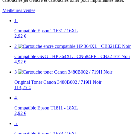
cartouches jet d'encre et cartouches toner pour imprimantes laser.
Meilleures ventes
1
Compatible Epson T1631 / 16XL
2,92 €
2
Compatible G&G - HP 364XL - CN684EE - CB321EE Noir
4,92 €
3
Original Toner Canon 3480B002 / 719H Noir
113,25 €
4
Compatible Epson T1811 - 18XL
2,92 €
5
Compatible Epson T1633 / 16XL