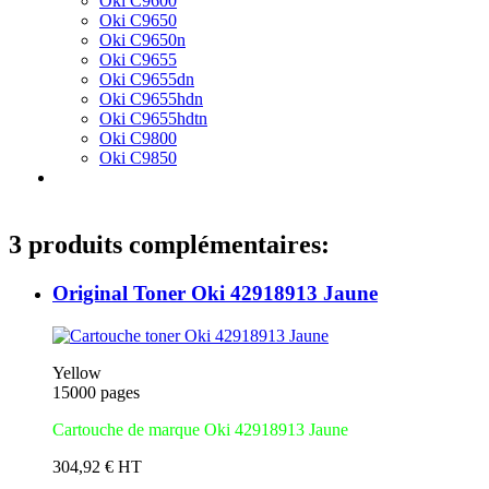
Oki C9600
Oki C9650
Oki C9650n
Oki C9655
Oki C9655dn
Oki C9655hdn
Oki C9655hdtn
Oki C9800
Oki C9850
3 produits complémentaires:
Original Toner Oki 42918913 Jaune
Yellow
15000 pages
Cartouche de marque Oki 42918913 Jaune
304,92 € HT