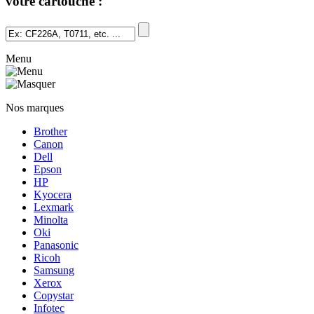
votre cartouche :
Menu
Nos marques
Brother
Canon
Dell
Epson
HP
Kyocera
Lexmark
Minolta
Oki
Panasonic
Ricoh
Samsung
Xerox
Copystar
Infotec