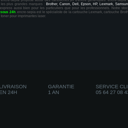
ts, encre-sepia propose aussi des cartouches jet d'encre génériques. encre-sepia
 les plus grandes marques :
Brother, Canon, Dell, Epson, HP, Lexmark, Samsun
 express aussi bien pour les particuliers que pour les professionnels. Notre sto
r
sous 24h
. encre-sepia est le spécialiste de la cartouche Lexmark, cartouche Broth
 toner pour imprimantes laser.
LIVRAISON
GARANTIE
SERVICE CL
EN 24H
1 AN
05 64 27 08 4