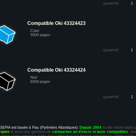
QUANTITÉ
Compatible Oki 43324423
Cyan
5000 pages
QUANTITÉ
Compatible Oki 43324424
Noir
6000 pages
QUANTITÉ
 SEPIA est basée à Pau (Pyrénées Atlantiques).
Depuis 2004
le site encre-sepia
rques
et aussi des gammes de
cartouches jet d'encre et laser compatibles
, ce