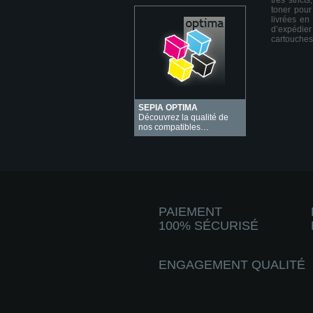
très stric
toner pour
livrées en
d’expédie
cartouches
SEPIA OPTIMA
Découvrez la qualité de
nos compatibles…
PAIEMENT
100% SÉCURISÉ
ENGAGEMENT QUALITÉ