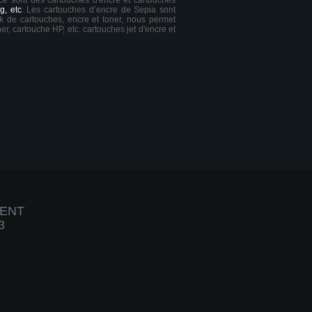
 ce sont des cartouches d'encre et cartouches
g, etc
. Les cartouches d’encre de Sepia sont
ck de cartouches, encre et toner, nous permet
er, cartouche HP, etc. cartouches jet d'encre et
IENT
3