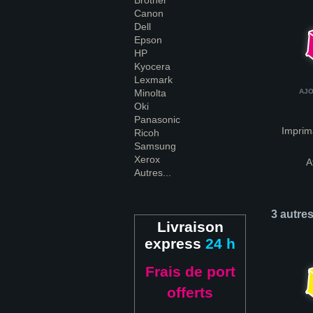
Brother
Canon
Dell
Epson
HP
Kyocera
Lexmark
Minolta
AJO
Oki
Panasonic
Imprim
Ricoh
Samsung
Xerox
A
Autres...
3 autre
Livraison
express
24 h
Frais de port
offerts