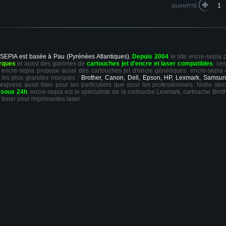
QUANTITÉ
 SEPIA est basée à Pau (Pyrénées Atlantiques).
Depuis 2004
le site encre-sepia
rques
et aussi des gammes de
cartouches jet d'encre et laser compatibles
, ce
ts, encre-sepia propose aussi des cartouches jet d'encre génériques. encre-sepia
 les plus grandes marques :
Brother, Canon, Dell, Epson, HP, Lexmark, Samsun
 express aussi bien pour les particuliers que pour les professionnels. Notre sto
r
sous 24h
. encre-sepia est le spécialiste de la cartouche Lexmark, cartouche Broth
 toner pour imprimantes laser.