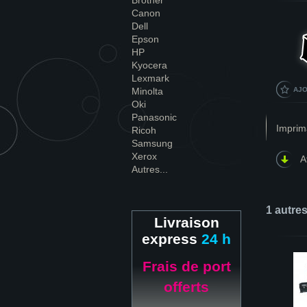
Brother
Canon
Dell
Epson
HP
Kyocera
Lexmark
Minolta
AJO
Oki
Panasonic
Imprim
Ricoh
Samsung
Xerox
A
Autres...
1 autre
Livraison
express
24 h
Frais de port
offerts