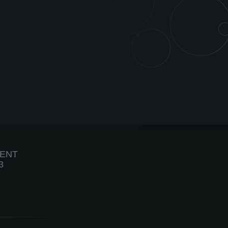
IENT
3