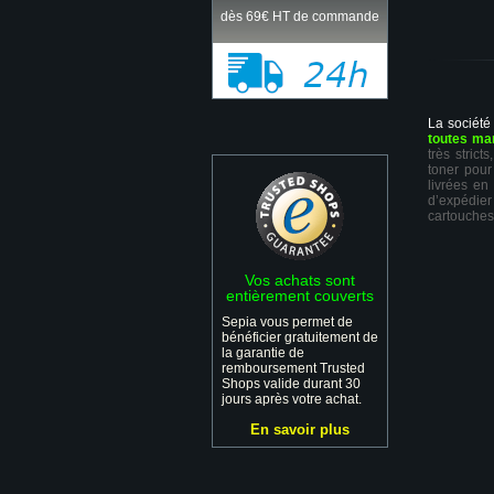
dès 69€ HT de commande
La société
toutes ma
très stric
toner pour
livrées en
d’expédie
cartouches
Vos achats sont
entièrement couverts
Sepia vous permet de
bénéficier gratuitement de
la garantie de
remboursement Trusted
Shops valide durant 30
jours après votre achat.
En savoir plus