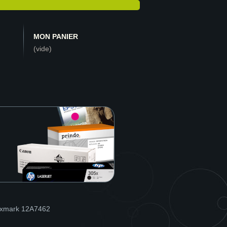
MON PANIER
(vide)
exmark 12A7462