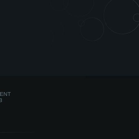
IENT
3