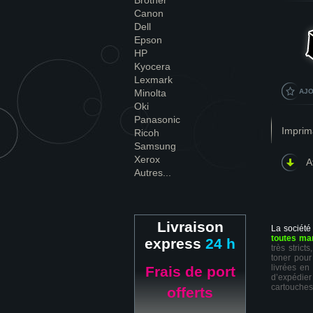
Brother
Canon
Dell
Epson
HP
Kyocera
Lexmark
Minolta
AJO
Oki
Panasonic
Imprim
Ricoh
Samsung
Xerox
A
Autres...
Livraison
La société
toutes ma
express
24 h
très stric
toner pour
livrées en
Frais de port
d’expédie
cartouches
offerts