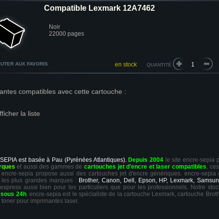
Compatible Lexmark 12A7462
Noir
22000 pages
UTER AUX FAVORIS
en stock
QUANTITÉ
antes compatibles avec cette cartouche :
fficher la liste
 SEPIA est basée à Pau (Pyrénées Atlantiques).
Depuis 2004
le site encre-sepia
rques
et aussi des gammes de
cartouches jet d'encre et laser compatibles
, ce
ts, encre-sepia propose aussi des cartouches jet d'encre génériques. encre-sepia
 les plus grandes marques :
Brother, Canon, Dell, Epson, HP, Lexmark, Samsun
 express aussi bien pour les particuliers que pour les professionnels. Notre sto
r
sous 24h
. encre-sepia est le spécialiste de la cartouche Lexmark, cartouche Broth
 toner pour imprimantes laser.