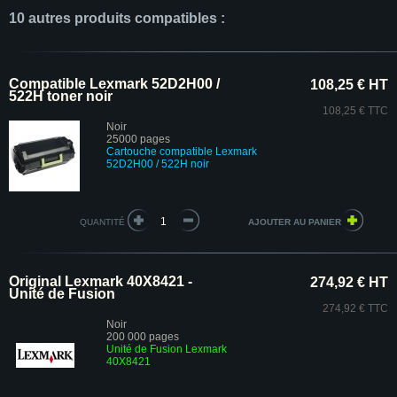
10 autres produits compatibles :
Compatible Lexmark 52D2H00 /
108,25 € HT
522H toner noir
108,25 € TTC
Noir
25000 pages
Cartouche compatible Lexmark
52D2H00 / 522H noir
QUANTITÉ
Original Lexmark 40X8421 -
274,92 € HT
Unité de Fusion
274,92 € TTC
Noir
200 000 pages
Unité de Fusion Lexmark
40X8421